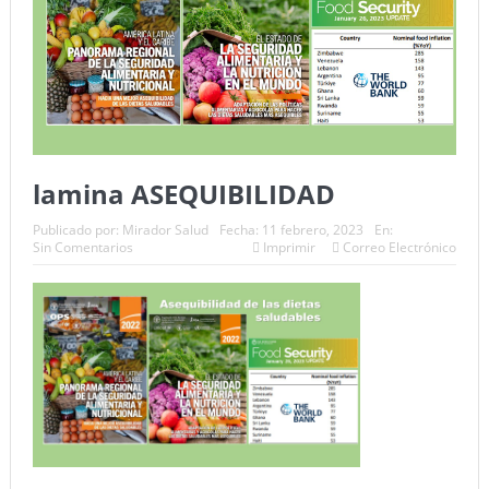
lamina ASEQUIBILIDAD
Publicado por:
Mirador Salud
Fecha:
11 febrero, 2023
En:
Sin Comentarios
Imprimir
Correo Electrónico