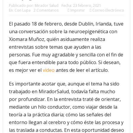
Publicado por:
Mirador Salud
Fecha:
23 febrero, 2021
En:
Con Lupa
2 Comentarios
Imprimir
Correo Electrónico
futuro “ilimitado” de la Inteligencia Artificial
¿Qué sabemos de los alimentos ultraprocesados?
El pasado 18 de febrero, desde Dublín, Irlanda, tuve
una conversación sobre la neuroepigenética con
¿Los 20 años de regalo? Parte II
Xiomara Muñoz, quién asiduamente realiza
Academia de Ciencias Físicas, Matemáticas y Naturales
entrevistas sobre temas que ayuden a las
personas. Fue muy agradable y sencilla con el fin de
(ACFIMAN)
que fuera entendible para todo público. Si desean,
Serie: Consciencia e Inteligencia Artificial. Segundo
es mejor ver el
video
antes de leer el artículo.
artículo: ¿Qué aporta la tradición budista a esta discusión?
Es importante acotar que, aunque el tema ha sido
¿Los veinte años de regalo?
trabajado en MiradorSalud, todavía falta mucho
por profundizar. En la entrevista traté de orientar,
Nuevas noticias sobre las dietas vegetarianas y el riesgo
mediante un hilo conductor, como viajar desde la
de cáncer
teoría a la práctica diaria; cómo las señales del
entorno llegan al cerebro y cómo éste las procesa y
las traslada a conductas. En esta oportunidad deseo