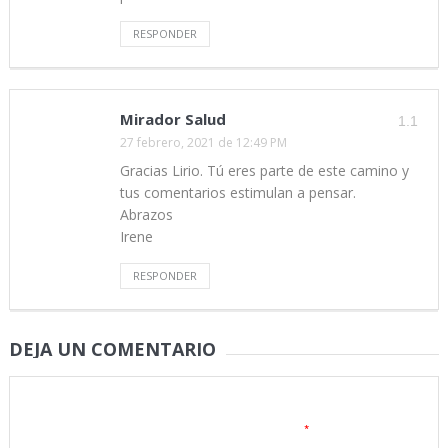
RESPONDER
Mirador Salud
1.1
27 febrero, 2021 de 12:49 PM
Gracias Lirio. Tú eres parte de este camino y
tus comentarios estimulan a pensar.
Abrazos
Irene
RESPONDER
DEJA UN COMENTARIO
Tu dirección de correo electrónico no será publicada.
Los
*
campos obligatorios están marcados con