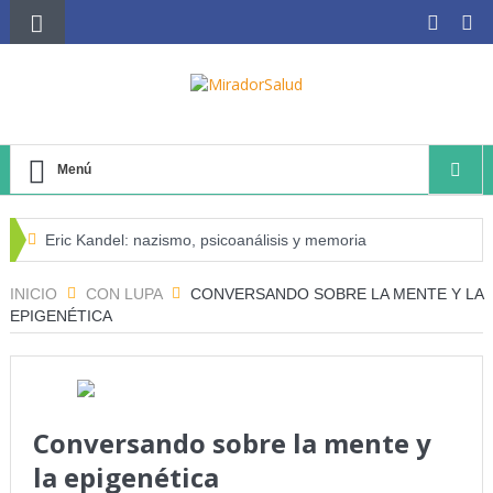
Menú
Eric Kandel: nazismo, psicoanálisis y memoria
El negocio avícola, el déficit energético y la sostenibilidad
INICIO
CON LUPA
CONVERSANDO SOBRE LA MENTE Y LA
EPIGENÉTICA
de los productores avícolas independientes
Estado de la Seguridad Alimentaria y Nutrición en el
Mundo (SOFI) 2025: ¿Realidad estadística o espejismo
Conversando sobre la mente y
numérico?
la epigenética
Serie: Consciencia e Inteligencia Artificial Tercer artículo: El