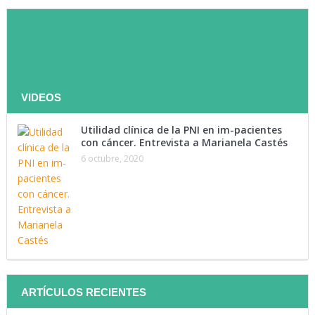
Te invitamos a ser parte de
nuestra lista de contactos
VIDEOS
Utilidad clínica de la PNI en im-pacientes
con cáncer. Entrevista a Marianela Castés
Tenemos como objetivo mantenerte instruido. Suscríbete a
6 octubre, 2020
nuestra lista y recibe directamente en tu correo lo último en
materia de salud.
Suscríbete Ahora
ARTÍCULOS RECIENTES