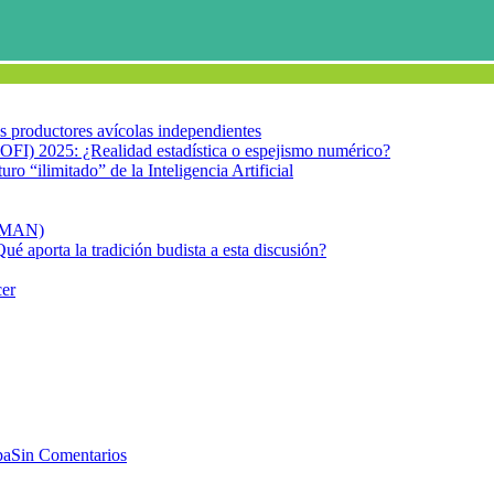
los productores avícolas independientes
OFI) 2025: ¿Realidad estadística o espejismo numérico?
turo “ilimitado” de la Inteligencia Artificial
FIMAN)
Qué aporta la tradición budista a esta discusión?
cer
¿Capacidad de adaptación? (II)
n pocas respuestas…¿Capacidad 
pa
Sin Comentarios