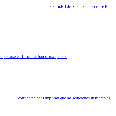
ersos clados (rama en la cual se agrupan los organismos
cionada aumenta muy levemente
la afinidad del sitio de unión entre la
ción fallezca). Es notorio que en cada área geográfica donde se
l aislado que contenía la mutación G614, su frecuencia aumentó de
entonces comprender por qué la proteína
Spike
es objetivo de muchas
, por la urgente necesidad del desarrollo de una vacuna, y de atención
ría también representar retos de prevención a fin de evitar la
ltiples casos asintomáticos en los cuales podrían seleccionarse cepas
apostarse en las poblaciones susceptibles
. Es imprescindible que los
xitoso. Preocupa y mucho que en innumerables casos de desarrollos de
lementación de la denominada
One Health
(Una Salud) como
s animales y la salud humana, demandando por una aproximación
ntar los retos y las complejidades que las zoonosis traen consigo. Un
ón de la emergencia de las enfermedades zoonóticas. Pero…, las
significar un mayor compromiso en el monitoreo de los permisos
antes. Estas
consideraciones implican que las soluciones sustentables,
onal a los sectores de salud y ambientales en vez de dejarlos solos.