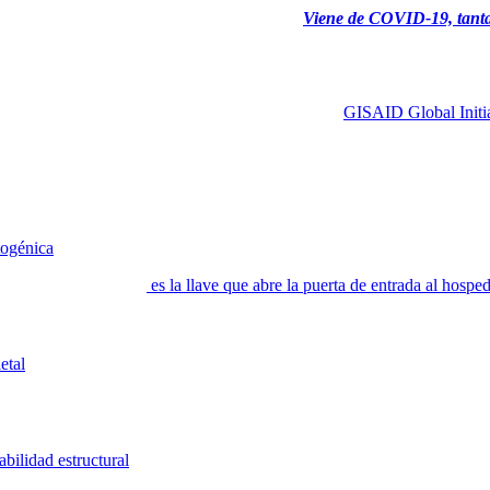
Viene de COVID-19, tanta
 virus para mantenerse (capacidad de adaptación) en los hospederos que 
s del virus obtenidas de pacientes [publicadas en
GISAID Global Initia
], se han descrito variaciones en su genoma a lo largo de la pandemia.
n de un aminoácido (D-G: aspártico-glicina) que se traduce en un pequ
entro de las células, la variante viral D614G parece multiplicarse más ráp
dad de transmisión. Este cambio estructural en la proteína
Spike
ha resul
e aminoácidos ha transformado al virus en uno aparentemente “más apt
togénica
.
a entrar a las células;
es la llave que abre la puerta de entrada al hospe
 de las vías respiratorias de las personas infectadas. La versión G614 p
 infecciosos. Posiblemente esta mutación “compensa” la fragilidad pre
 Un corolario importante de este hallazgo permite suponer que la prote
etal
. Pudiera ser, además, que la mutación G614 de la proteína
Spike
, l
rante el verano europeo contiene una mutación denominada A222V (A-V
na
Spike
y su posición no parece afectar directamente la unión de virus a
abilidad estructural
.