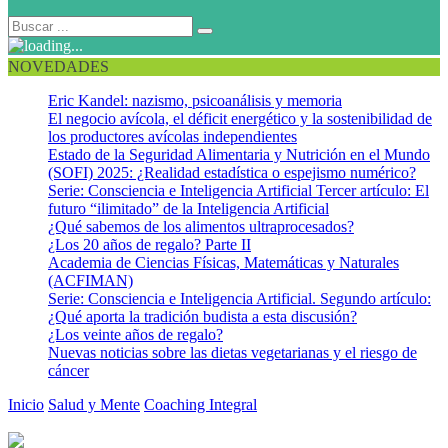
NOVEDADES
Eric Kandel: nazismo, psicoanálisis y memoria
El negocio avícola, el déficit energético y la sostenibilidad de
los productores avícolas independientes
Estado de la Seguridad Alimentaria y Nutrición en el Mundo
(SOFI) 2025: ¿Realidad estadística o espejismo numérico?
Serie: Consciencia e Inteligencia Artificial Tercer artículo: El
futuro “ilimitado” de la Inteligencia Artificial
¿Qué sabemos de los alimentos ultraprocesados?
¿Los 20 años de regalo? Parte II
Academia de Ciencias Físicas, Matemáticas y Naturales
(ACFIMAN)
Serie: Consciencia e Inteligencia Artificial. Segundo artículo:
¿Qué aporta la tradición budista a esta discusión?
¿Los veinte años de regalo?
Nuevas noticias sobre las dietas vegetarianas y el riesgo de
cáncer
Inicio
Salud y Mente
Coaching Integral
Cultivando los espacios
comunes