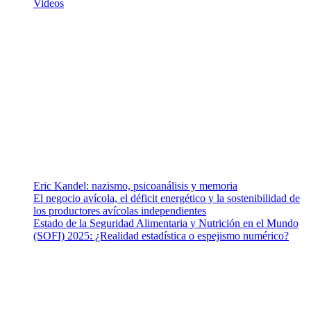
Videos
¿Quiénes somos?
Somos un equipo de investigadores, profesionales de la salud y
ramas afines y de la comunicación comprometidos con la promoción
de una salud responsable. El sitio web MiradorSalud cuenta con un
equipo de colaboradores con ética, sentido crítico y responsabilidad
para abordar los temas fundamentales de nuestra página: Salud y
Vida (estilo de vida y nutrición), Vacunas, Salud Pública y Salud
Mental.
Entradas recientes
Eric Kandel: nazismo, psicoanálisis y memoria
El negocio avícola, el déficit energético y la sostenibilidad de
los productores avícolas independientes
Estado de la Seguridad Alimentaria y Nutrición en el Mundo
(SOFI) 2025: ¿Realidad estadística o espejismo numérico?
Nuestra misión
Nuestra misión primordial es estimular una actitud proactiva hacia
una vida saludable, como individuos y como sociedad, mediante la