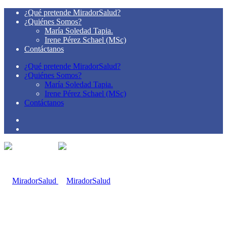
¿Qué pretende MiradorSalud?
¿Quiénes Somos?
María Soledad Tapia.
Irene Pérez Schael (MSc)
Contáctanos
¿Qué pretende MiradorSalud?
¿Quiénes Somos?
María Soledad Tapia.
Irene Pérez Schael (MSc)
Contáctanos