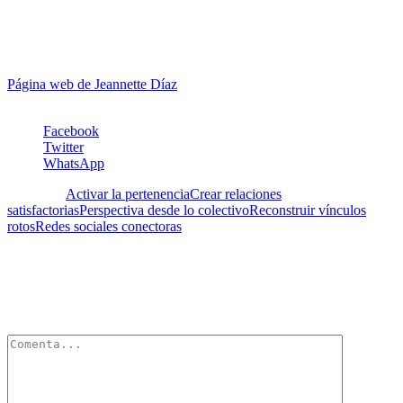
cursando estudios y obteniendo la Certificación como Integral
Master Coach® de
Integral Coaching Canada
. Es miembro de la
Federación Internacional de Coaches a nivel Profesional (PCC).
Actualmente trabaja como coach, ayudando a sus clientes en el
logro de transiciones exitosas en el ámbito personal o profesional.
Página web de Jeannette Díaz
.
Facebook
Twitter
WhatsApp
Etiquetas:
Activar la pertenencia
Crear relaciones
satisfactorias
Perspectiva desde lo colectivo
Reconstruir vínculos
rotos
Redes sociales conectoras
Deja un Comentario
Tu dirección de correo electrónico no será publicada.
Los campos
obligatorios están marcados con
*