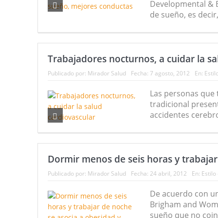
Developmental & Be
de sueño, es decir
Trabajadores nocturnos, a cuidar la sa
Publicado por:
Mirador Salud
Fecha:
7 agosto, 2012
En:
Estil
Las personas que 
tradicional presen
accidentes cerebro
Dormir menos de seis horas y trabajar
Publicado por:
Mirador Salud
Fecha:
24 abril, 2012
En:
Estilo
De acuerdo con un
Brigham and Women
sueño que no coinci