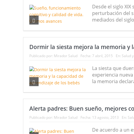
Desde el siglo XIX 
Nuevas noticias sobre las dietas v
perturbación del s
mediados del sigl
Dormir la siesta mejora la memoria y 
Publicado por:
Mirador Salud
Fecha:
7 abril, 2015
En:
Salud 
La siesta que due
experiencia nueva 
la memoria declara
Alerta padres: Buen sueño, mejores c
Publicado por:
Mirador Salud
Fecha:
13 agosto, 2013
En:
Sal
De acuerdo a un es