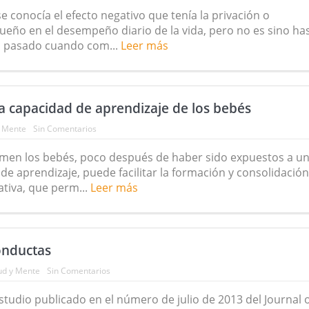
se conocía el efecto negativo que tenía la privación o
egetarianas y el riesgo de cáncer
ueño en el desempeño diario de la vida, pero no es sino ha
o pasado cuando com...
Leer más
la capacidad de aprendizaje de los bebés
y Mente
Sin Comentarios
rmen los bebés, poco después de haber sido expuestos a u
de aprendizaje, puede facilitar la formación y consolidación
tiva, que perm...
Leer más
onductas
ud y Mente
Sin Comentarios
tudio publicado en el número de julio de 2013 del Journal o