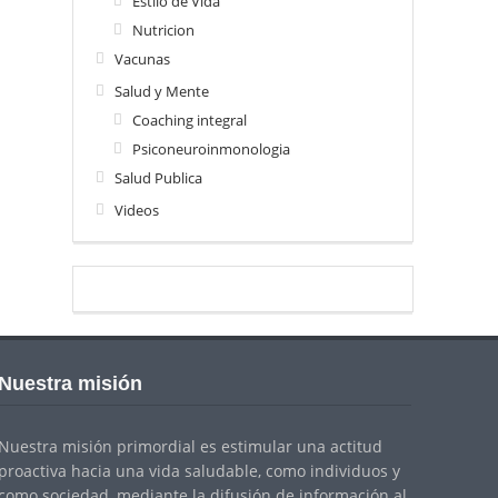
Estilo de Vida
Nutricion
Vacunas
Salud y Mente
Coaching integral
Psiconeuroinmonologia
Salud Publica
Videos
Nuestra misión
Nuestra misión primordial es estimular una actitud
proactiva hacia una vida saludable, como individuos y
como sociedad, mediante la difusión de información al