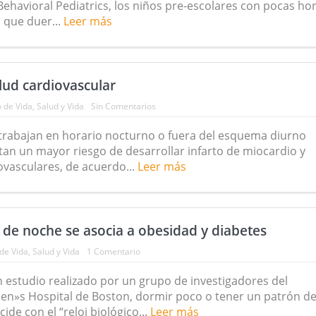
havioral Pediatrics, los niños pre-escolares con pocas ho
, que duer...
Leer más
lud cardiovascular
o de Vida
,
Salud y Vida
Sin Comentarios
trabajan en horario nocturno o fuera del esquema diurno
tan un mayor riesgo de desarrollar infarto de miocardio y
vasculares, de acuerdo...
Leer más
 de noche se asocia a obesidad y diabetes
 de Vida
,
Salud y Vida
1 Comentario
 estudio realizado por un grupo de investigadores del
»s Hospital de Boston, dormir poco o tener un patrón d
de con el “reloj biológico...
Leer más