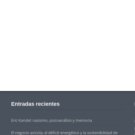
Entradas recientes
Eric Kandel: nazismo, psicoanálisis y memoria
El negocio avícola, el déficit energético y la sostenibilidad de