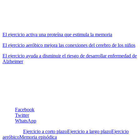
personas del grupo que practicó ejercicio se mejoró el rendimiento
de la memoria y se produjo previamente un incremento en el flujo
sanguíneo del cerebro en el hipocampo.
MiradorSalud
ha estado pendiente de este importante tema:
El ejercicio activa una proteína que estimula la memoria
El ejercicio aeróbico mejora las conexiones del cerebro de los niños
El ejercicio ayuda a disminuir el riesgo de desarrollar enfermedad de
Alzheimer
¿Qué esperamos para empezar a movernos? Nunca es tarde.
María Soledad Tapia
Maria.tapia@5aldia.org.ve
Facebook
Twitter
WhatsApp
Etiquetas:
Ejercicio a corto plazo
Ejercicio a largo plazo
Ejercicio
aeróbico
Memoria episódica