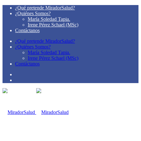
¿Qué pretende MiradorSalud?
¿Quiénes Somos?
María Soledad Tapia.
Irene Pérez Schael (MSc)
Contáctanos
¿Qué pretende MiradorSalud?
¿Quiénes Somos?
María Soledad Tapia.
Irene Pérez Schael (MSc)
Contáctanos