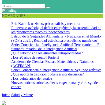
NOVEDADES
Eric Kandel: nazismo, psicoanálisis y memoria
El negocio avícola, el déficit energético y la sostenibilidad de
los productores avícolas independientes
Estado de la Seguridad Alimentaria y Nutrición en el Mundo
(SOFI) 2025: ¿Realidad estadística o espejismo numérico?
Serie: Consciencia e Inteligencia Artificial Tercer artículo: El
futuro “ilimitado” de la Inteligencia Artificial
¿Qué sabemos de los alimentos ultraprocesados?
¿Los 20 años de regalo? Parte II
Academia de Ciencias Físicas, Matemáticas y Naturales
(ACFIMAN)
Serie: Consciencia e Inteligencia Artificial. Segundo artículo:
¿Qué aporta la tradición budista a esta discusión?
¿Los veinte años de regalo?
Nuevas noticias sobre las dietas vegetarianas y el riesgo de
cáncer
Inicio
Salud y Mente
Ejercicio aeróbico intenso: una opción rápida
para mejorar nuestra memoria