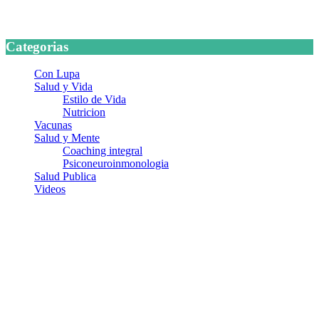
24 marzo, 2026
Categorias
Con Lupa
Salud y Vida
Estilo de Vida
Nutricion
Vacunas
Salud y Mente
Coaching integral
Psiconeuroinmonologia
Salud Publica
Videos
¿Quiénes somos?
Somos un equipo de investigadores, profesionales de la salud y
ramas afines y de la comunicación comprometidos con la promoción
de una salud responsable. El sitio web MiradorSalud cuenta con un
equipo de colaboradores con ética, sentido crítico y responsabilidad
para abordar los temas fundamentales de nuestra página: Salud y
Vida (estilo de vida y nutrición), Vacunas, Salud Pública y Salud