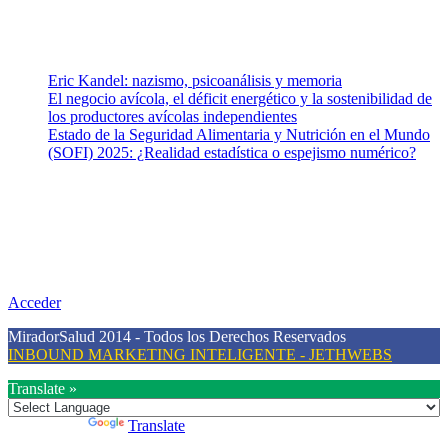
Mental.
Entradas recientes
Eric Kandel: nazismo, psicoanálisis y memoria
El negocio avícola, el déficit energético y la sostenibilidad de
los productores avícolas independientes
Estado de la Seguridad Alimentaria y Nutrición en el Mundo
(SOFI) 2025: ¿Realidad estadística o espejismo numérico?
Nuestra misión
Nuestra misión primordial es estimular una actitud proactiva hacia
una vida saludable, como individuos y como sociedad, mediante la
difusión de información al día que promueva el desarrollo de una
mayor conciencia sobre la prevención en salud.
Acceder
MiradorSalud 2014 - Todos los Derechos Reservados
INBOUND MARKETING INTELIGENTE - JETHWEBS
Translate »
Powered by
Translate