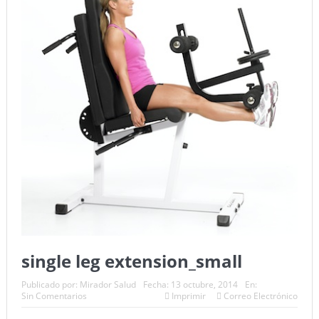
single leg extension_small
Publicado por:
Mirador Salud
Fecha:
13 octubre, 2014
En:
Sin Comentarios
Imprimir
Correo Electrónico