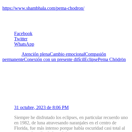
https://www.shambhala.com/pema-chodron/
Facebook
Twitter
WhatsApp
Etiquetas:
Atención plena
Cambio emocional
Compasión
permanente
Conexión con un presente difícil
Eclipse
Pema Chödrön
2 Comentarios
1
Gisela Marie
31 octubre, 2023 de 8:06 PM
Siempre he disfrutado los eclipses, en particular recuerdo uno
en 1982, de luna atravesando naranjales en el centro de
Florida, fue más intenso porque había oscuridad casi total al