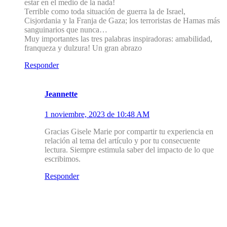
estar en el medio de la nada!
Terrible como toda situación de guerra la de Israel,
Cisjordania y la Franja de Gaza; los terroristas de Hamas más
sanguinarios que nunca…
Muy importantes las tres palabras inspiradoras: amabilidad,
franqueza y dulzura! Un gran abrazo
Responder
1.1
Jeannette
1 noviembre, 2023 de 10:48 AM
Gracias Gisele Marie por compartir tu experiencia en
relación al tema del artículo y por tu consecuente
lectura. Siempre estimula saber del impacto de lo que
escribimos.
Responder
Deja un Comentario
Tu dirección de correo electrónico no será publicada.
Los campos
obligatorios están marcados con
*