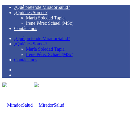
¿Qué pretende MiradorSalud?
¿Quiénes Somos?
María Soledad Tapia.
Irene Pérez Schael (MSc)
Contáctanos
¿Qué pretende MiradorSalud?
¿Quiénes Somos?
María Soledad Tapia.
Irene Pérez Schael (MSc)
Contáctanos