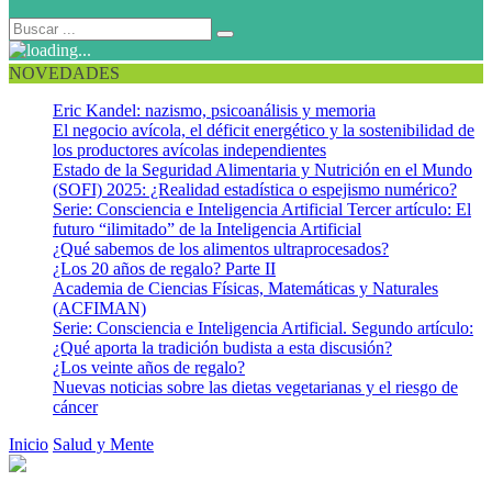
NOVEDADES
Eric Kandel: nazismo, psicoanálisis y memoria
El negocio avícola, el déficit energético y la sostenibilidad de
los productores avícolas independientes
Estado de la Seguridad Alimentaria y Nutrición en el Mundo
(SOFI) 2025: ¿Realidad estadística o espejismo numérico?
Serie: Consciencia e Inteligencia Artificial Tercer artículo: El
futuro “ilimitado” de la Inteligencia Artificial
¿Qué sabemos de los alimentos ultraprocesados?
¿Los 20 años de regalo? Parte II
Academia de Ciencias Físicas, Matemáticas y Naturales
(ACFIMAN)
Serie: Consciencia e Inteligencia Artificial. Segundo artículo:
¿Qué aporta la tradición budista a esta discusión?
¿Los veinte años de regalo?
Nuevas noticias sobre las dietas vegetarianas y el riesgo de
cáncer
Inicio
Salud y Mente
El eclipse como motivo de reflexión