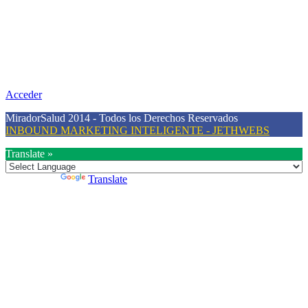
Nuestra misión
Nuestra misión primordial es estimular una actitud proactiva hacia
una vida saludable, como individuos y como sociedad, mediante la
difusión de información al día que promueva el desarrollo de una
mayor conciencia sobre la prevención en salud.
Acceder
MiradorSalud 2014 - Todos los Derechos Reservados
INBOUND MARKETING INTELIGENTE - JETHWEBS
Translate »
Powered by
Translate