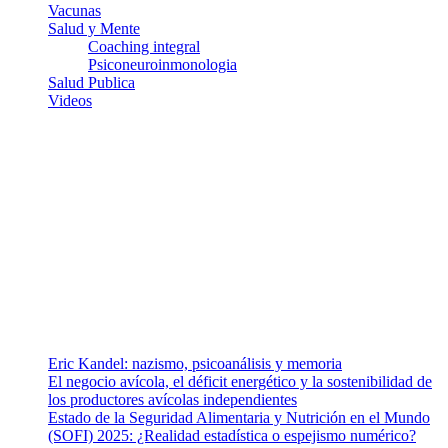
Vacunas
Salud y Mente
Coaching integral
Psiconeuroinmonologia
Salud Publica
Videos
¿Quiénes somos?
Somos un equipo de investigadores, profesionales de la salud y
ramas afines y de la comunicación comprometidos con la promoción
de una salud responsable. El sitio web MiradorSalud cuenta con un
equipo de colaboradores con ética, sentido crítico y responsabilidad
para abordar los temas fundamentales de nuestra página: Salud y
Vida (estilo de vida y nutrición), Vacunas, Salud Pública y Salud
Mental.
Entradas recientes
Eric Kandel: nazismo, psicoanálisis y memoria
El negocio avícola, el déficit energético y la sostenibilidad de
los productores avícolas independientes
Estado de la Seguridad Alimentaria y Nutrición en el Mundo
(SOFI) 2025: ¿Realidad estadística o espejismo numérico?