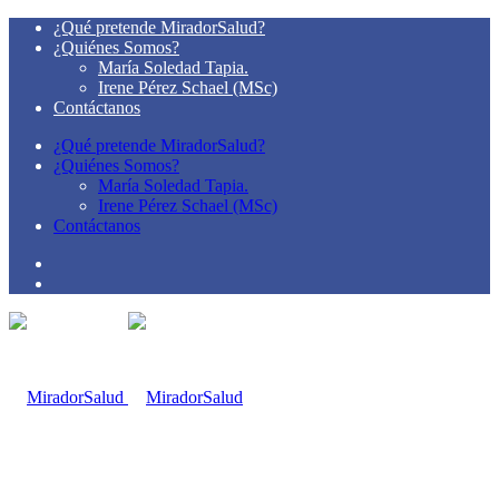
¿Qué pretende MiradorSalud?
¿Quiénes Somos?
María Soledad Tapia.
Irene Pérez Schael (MSc)
Contáctanos
¿Qué pretende MiradorSalud?
¿Quiénes Somos?
María Soledad Tapia.
Irene Pérez Schael (MSc)
Contáctanos