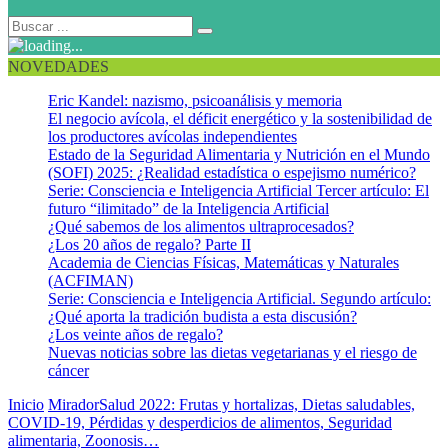
NOVEDADES
Eric Kandel: nazismo, psicoanálisis y memoria
El negocio avícola, el déficit energético y la sostenibilidad de
los productores avícolas independientes
Estado de la Seguridad Alimentaria y Nutrición en el Mundo
(SOFI) 2025: ¿Realidad estadística o espejismo numérico?
Serie: Consciencia e Inteligencia Artificial Tercer artículo: El
futuro “ilimitado” de la Inteligencia Artificial
¿Qué sabemos de los alimentos ultraprocesados?
¿Los 20 años de regalo? Parte II
Academia de Ciencias Físicas, Matemáticas y Naturales
(ACFIMAN)
Serie: Consciencia e Inteligencia Artificial. Segundo artículo:
¿Qué aporta la tradición budista a esta discusión?
¿Los veinte años de regalo?
Nuevas noticias sobre las dietas vegetarianas y el riesgo de
cáncer
Inicio
MiradorSalud 2022: Frutas y hortalizas, Dietas saludables,
COVID-19, Pérdidas y desperdicios de alimentos, Seguridad
alimentaria, Zoonosis…
DQQ