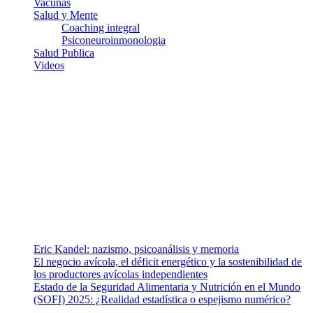
Vacunas
Salud y Mente
Coaching integral
Psiconeuroinmonologia
Salud Publica
Videos
¿Quiénes somos?
Somos un equipo de investigadores, profesionales de la salud y
ramas afines y de la comunicación comprometidos con la promoción
de una salud responsable. El sitio web MiradorSalud cuenta con un
equipo de colaboradores con ética, sentido crítico y responsabilidad
para abordar los temas fundamentales de nuestra página: Salud y
Vida (estilo de vida y nutrición), Vacunas, Salud Pública y Salud
Mental.
Entradas recientes
Eric Kandel: nazismo, psicoanálisis y memoria
El negocio avícola, el déficit energético y la sostenibilidad de
los productores avícolas independientes
Estado de la Seguridad Alimentaria y Nutrición en el Mundo
(SOFI) 2025: ¿Realidad estadística o espejismo numérico?