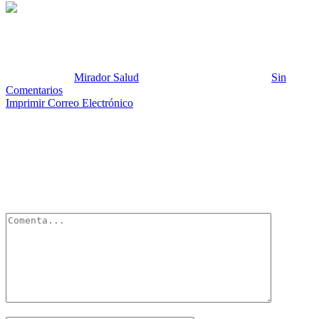
DQQ
Publicado por:
Mirador Salud
Fecha:
5 diciembre, 2022
En:
Sin
Comentarios
Imprimir
Correo Electrónico
Deja un Comentario
Tu dirección de correo electrónico no será publicada.
Los campos
obligatorios están marcados con
*