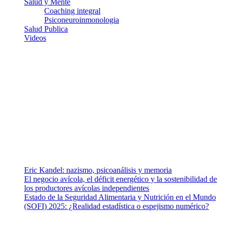
Salud y Mente
Coaching integral
Psiconeuroinmonologia
Salud Publica
Videos
¿Quiénes somos?
Somos un equipo de investigadores, profesionales de la salud y
ramas afines y de la comunicación comprometidos con la promoción
de una salud responsable. El sitio web MiradorSalud cuenta con un
equipo de colaboradores con ética, sentido crítico y responsabilidad
para abordar los temas fundamentales de nuestra página: Salud y
Vida (estilo de vida y nutrición), Vacunas, Salud Pública y Salud
Mental.
Entradas recientes
Eric Kandel: nazismo, psicoanálisis y memoria
El negocio avícola, el déficit energético y la sostenibilidad de
los productores avícolas independientes
Estado de la Seguridad Alimentaria y Nutrición en el Mundo
(SOFI) 2025: ¿Realidad estadística o espejismo numérico?