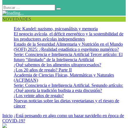
NOVEDADES
Eric Kandel: nazismo, psicoanálisis y memoria
El negocio avícola, el déficit energético y la sostenibilidad de
los productores avícolas independientes
Estado de la Seguridad Alimentaria y Nutrición en el Mundo
(SOFI) 2025: ¿Realidad estadística o espejismo numérico?
Serie: Consciencia e Inteligencia Artificial Tercer artículo: El
futuro “ilimitado” de la Inteligencia Artificial
¿Qué sabemos de los alimentos ultraprocesados?
¿Los 20 años de regalo? Parte II
Academia de Ciencias Físicas, Matemáticas y Naturales
(ACFIMAN)
Serie: Consciencia e Inteligencia Artificial. Segundo artículo:
¿Qué aporta la tradición budista a esta discusión?
¿Los veinte años de regalo?
Nuevas noticias sobre las dietas vegetarianas y el riesgo de
cáncer
Inicio
¿Está pensando en algo como un bazar navideño en época de
COVID-19?
Bazar navideño COVID