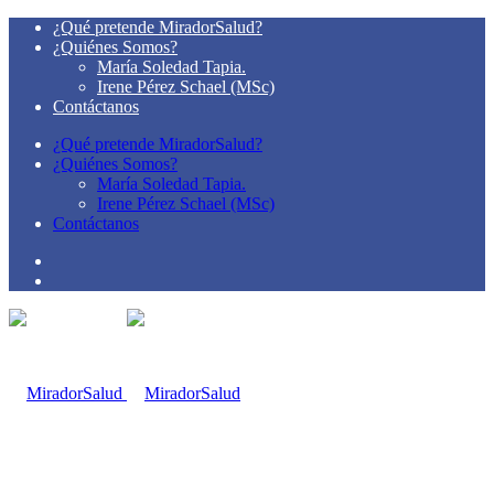
¿Qué pretende MiradorSalud?
¿Quiénes Somos?
María Soledad Tapia.
Irene Pérez Schael (MSc)
Contáctanos
¿Qué pretende MiradorSalud?
¿Quiénes Somos?
María Soledad Tapia.
Irene Pérez Schael (MSc)
Contáctanos