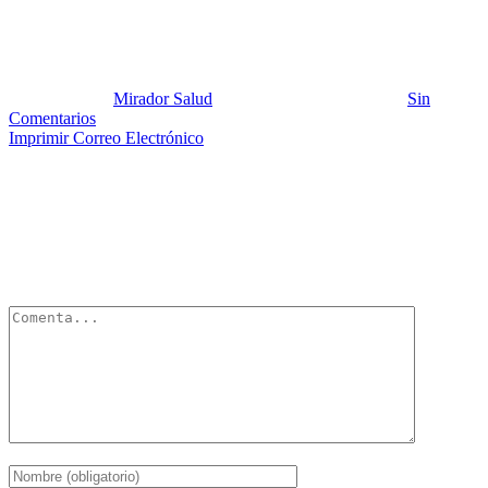
Bazar navideño COVID
Publicado por:
Mirador Salud
Fecha:
25 octubre, 2020
En:
Sin
Comentarios
Imprimir
Correo Electrónico
Deja un Comentario
Tu dirección de correo electrónico no será publicada.
Los campos
obligatorios están marcados con
*