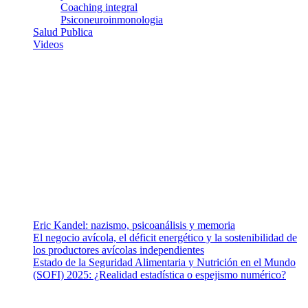
Coaching integral
Psiconeuroinmonologia
Salud Publica
Videos
¿Quiénes somos?
Somos un equipo de investigadores, profesionales de la salud y
ramas afines y de la comunicación comprometidos con la promoción
de una salud responsable. El sitio web MiradorSalud cuenta con un
equipo de colaboradores con ética, sentido crítico y responsabilidad
para abordar los temas fundamentales de nuestra página: Salud y
Vida (estilo de vida y nutrición), Vacunas, Salud Pública y Salud
Mental.
Entradas recientes
Eric Kandel: nazismo, psicoanálisis y memoria
El negocio avícola, el déficit energético y la sostenibilidad de
los productores avícolas independientes
Estado de la Seguridad Alimentaria y Nutrición en el Mundo
(SOFI) 2025: ¿Realidad estadística o espejismo numérico?
Nuestra misión