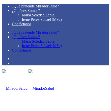
¿Qué pretende MiradorSalud?
¿Quiénes Somos?
María Soledad Tapia.
Irene Pérez Schael (MSc)
Contáctanos
¿Qué pretende MiradorSalud?
¿Quiénes Somos?
María Soledad Tapia.
Irene Pérez Schael (MSc)
Contáctanos