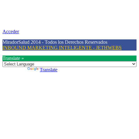
Nuestra misión primordial es estimular una actitud proactiva hacia
una vida saludable, como individuos y como sociedad, mediante la
difusión de información al día que promueva el desarrollo de una
mayor conciencia sobre la prevención en salud.
Acceder
MiradorSalud 2014 - Todos los Derechos Reservados
INBOUND MARKETING INTELIGENTE - JETHWEBS
Translate »
Powered by
Translate