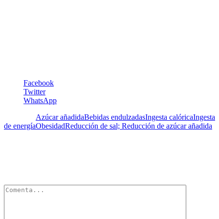
maria.tapia@5aldia.org.ve
Foto: http://mexico.cnn.com/salud/2015/03/04/la-oms-quiere-
reducir-aun-mas-el-consumo-diario-de-azucar
Facebook
Twitter
WhatsApp
Etiquetas:
Azúcar añadida
Bebidas endulzadas
Ingesta calórica
Ingesta
de energía
Obesidad
Reducción de sal; Reducción de azúcar añadida
Deja un Comentario
Tu dirección de correo electrónico no será publicada.
Los campos
obligatorios están marcados con
*