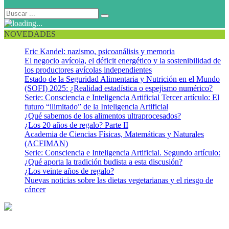
NOVEDADES
Eric Kandel: nazismo, psicoanálisis y memoria
El negocio avícola, el déficit energético y la sostenibilidad de
los productores avícolas independientes
Estado de la Seguridad Alimentaria y Nutrición en el Mundo
(SOFI) 2025: ¿Realidad estadística o espejismo numérico?
Serie: Consciencia e Inteligencia Artificial Tercer artículo: El
futuro “ilimitado” de la Inteligencia Artificial
¿Qué sabemos de los alimentos ultraprocesados?
¿Los 20 años de regalo? Parte II
Academia de Ciencias Físicas, Matemáticas y Naturales
(ACFIMAN)
Serie: Consciencia e Inteligencia Artificial. Segundo artículo:
¿Qué aporta la tradición budista a esta discusión?
¿Los veinte años de regalo?
Nuevas noticias sobre las dietas vegetarianas y el riesgo de
cáncer