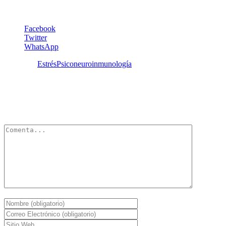
mcastes@hotmail.com
Facebook
Twitter
WhatsApp
Etiquetas:
Estrés
Psiconeuroinmunología
Deja un Comentario
Tu dirección de correo electrónico no será publicada.
Los campos
obligatorios están marcados con
*