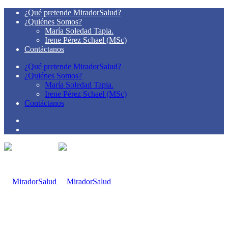
¿Qué pretende MiradorSalud?
¿Quiénes Somos?
María Soledad Tapia.
Irene Pérez Schael (MSc)
Contáctanos
¿Qué pretende MiradorSalud?
¿Quiénes Somos?
María Soledad Tapia.
Irene Pérez Schael (MSc)
Contáctanos