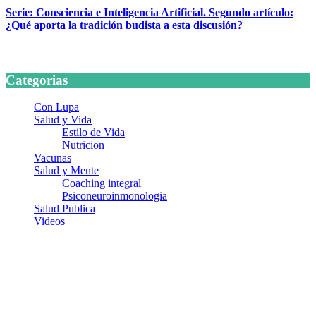
Serie: Consciencia e Inteligencia Artificial. Segundo artículo:
¿Qué aporta la tradición budista a esta discusión?
24 marzo, 2026
Categorias
Con Lupa
Salud y Vida
Estilo de Vida
Nutricion
Vacunas
Salud y Mente
Coaching integral
Psiconeuroinmonologia
Salud Publica
Videos
¿Quiénes somos?
Somos un equipo de investigadores, profesionales de la salud y
ramas afines y de la comunicación comprometidos con la promoción
de una salud responsable. El sitio web MiradorSalud cuenta con un
equipo de colaboradores con ética, sentido crítico y responsabilidad