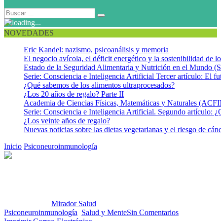
NOVEDADES
Eric Kandel: nazismo, psicoanálisis y memoria
El negocio avícola, el déficit energético y la sostenibilidad de 
Estado de la Seguridad Alimentaria y Nutrición en el Mundo (S
Serie: Consciencia e Inteligencia Artificial Tercer artículo: El fu
¿Qué sabemos de los alimentos ultraprocesados?
¿Los 20 años de regalo? Parte II
Academia de Ciencias Físicas, Matemáticas y Naturales (AC
Serie: Consciencia e Inteligencia Artificial. Segundo artículo: ¿
¿Los veinte años de regalo?
Nuevas noticias sobre las dietas vegetarianas y el riesgo de cán
Inicio
Psiconeuroinmunología
Estrés y respuesta inmune
Estrés y respuesta inmune
Publicado por:
Mirador Salud
Fecha:
31 julio, 2012
En:
Psiconeuroinmunología
,
Salud y Mente
Sin Comentarios