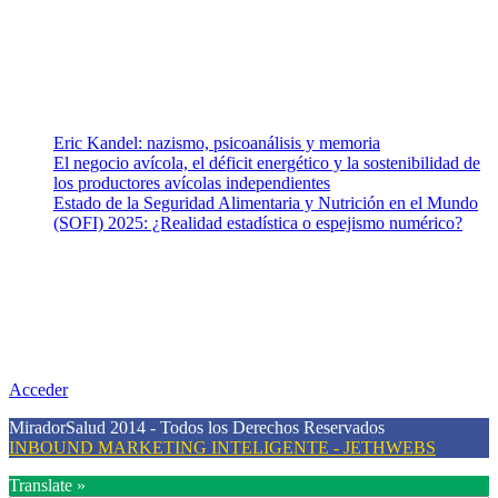
para abordar los temas fundamentales de nuestra página: Salud y
Vida (estilo de vida y nutrición), Vacunas, Salud Pública y Salud
Mental.
Entradas recientes
Eric Kandel: nazismo, psicoanálisis y memoria
El negocio avícola, el déficit energético y la sostenibilidad de
los productores avícolas independientes
Estado de la Seguridad Alimentaria y Nutrición en el Mundo
(SOFI) 2025: ¿Realidad estadística o espejismo numérico?
Nuestra misión
Nuestra misión primordial es estimular una actitud proactiva hacia
una vida saludable, como individuos y como sociedad, mediante la
difusión de información al día que promueva el desarrollo de una
mayor conciencia sobre la prevención en salud.
Acceder
MiradorSalud 2014 - Todos los Derechos Reservados
INBOUND MARKETING INTELIGENTE - JETHWEBS
Translate »