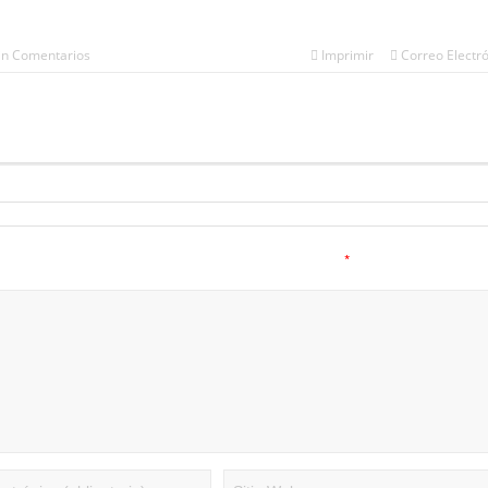
in Comentarios
Imprimir
Correo Electr
*
a.
Los campos obligatorios están marcados con