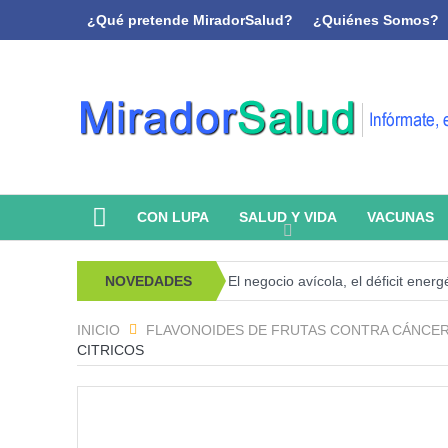
¿Qué pretende MiradorSalud?
¿Quiénes Somos?
CON LUPA
SALUD Y VIDA
VACUNAS
o, psicoanálisis y memoria
NOVEDADES
El negocio avícola, el déficit energétic
INICIO
FLAVONOIDES DE FRUTAS CONTRA CÁNCER
CITRICOS