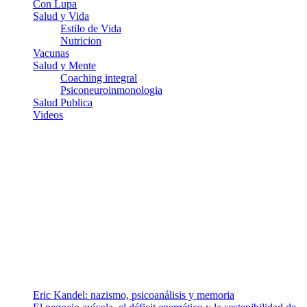
Con Lupa
Salud y Vida
Estilo de Vida
Nutricion
Vacunas
Salud y Mente
Coaching integral
Psiconeuroinmonologia
Salud Publica
Videos
¿Quiénes somos?
Somos un equipo de investigadores, profesionales de la salud y
ramas afines y de la comunicación comprometidos con la promoción
de una salud responsable. El sitio web MiradorSalud cuenta con un
equipo de colaboradores con ética, sentido crítico y responsabilidad
para abordar los temas fundamentales de nuestra página: Salud y
Vida (estilo de vida y nutrición), Vacunas, Salud Pública y Salud
Mental.
Entradas recientes
Eric Kandel: nazismo, psicoanálisis y memoria