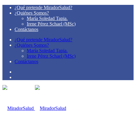
¿Qué pretende MiradorSalud?
¿Quiénes Somos?
María Soledad Tapia.
Irene Pérez Schael (MSc)
Contáctanos
¿Qué pretende MiradorSalud?
¿Quiénes Somos?
María Soledad Tapia.
Irene Pérez Schael (MSc)
Contáctanos