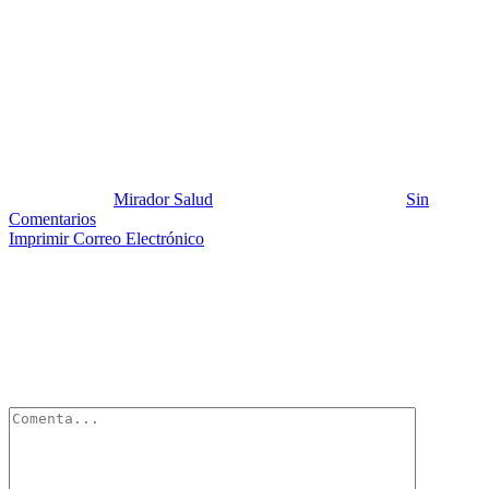
Eat-eight-fruit-vegetable-
portions-to-feel-happier-study-
says_strict_xxl
Publicado por:
Mirador Salud
Fecha:
26 febrero, 2017
En:
Sin
Comentarios
Imprimir
Correo Electrónico
Deja un Comentario
Tu dirección de correo electrónico no será publicada.
Los campos
obligatorios están marcados con
*