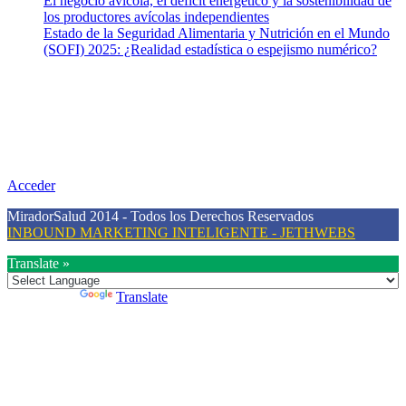
El negocio avícola, el déficit energético y la sostenibilidad de
los productores avícolas independientes
Estado de la Seguridad Alimentaria y Nutrición en el Mundo
(SOFI) 2025: ¿Realidad estadística o espejismo numérico?
Nuestra misión
Nuestra misión primordial es estimular una actitud proactiva hacia
una vida saludable, como individuos y como sociedad, mediante la
difusión de información al día que promueva el desarrollo de una
mayor conciencia sobre la prevención en salud.
Acceder
MiradorSalud 2014 - Todos los Derechos Reservados
INBOUND MARKETING INTELIGENTE - JETHWEBS
Translate »
Powered by
Translate