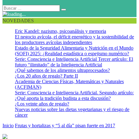
NOVEDADES
Eric Kandel: nazismo, psicoanálisis y memoria
El negocio avícola, el déficit energético y la sostenibilidad de
los productores avícolas independientes
Estado de la Seguridad Alimentaria y Nutrición en el Mundo
(SOFI) 2025: ¿Realidad estadística o espejismo numérico?
Serie: Consciencia e Inteligencia Artificial Tercer artículo: El
futuro “ilimitado” de la Inteligencia Artificial
¿Qué sabemos de los alimentos ultraprocesados?
¿Los 20 años de regalo? Parte II
Academia de Ciencias Físicas, Matemáticas y Naturales
(ACFIMAN)
Serie: Consciencia e Inteligencia Artificial. Segundo artículo:
¿Qué aporta la tradición budista a esta discusión?
¿Los veinte años de regalo?
Nuevas noticias sobre las dietas vegetarianas y el riesgo de
cáncer
Inicio
Frutas y hortalizas y “5 al día” pisan fuerte en 2017
Eat-eight-
fruit-vegetable-portions-to-feel-happier-study-says_strict_xxl