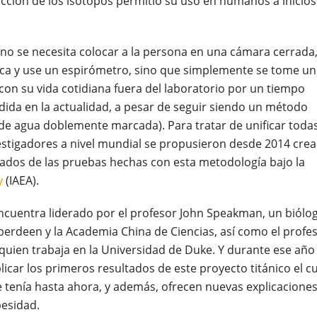
ucción de los isótopos permitió su uso en humanos a inicios
o se necesita colocar a la persona en una cámara cerrada,
ísica y use un espirómetro, sino que simplemente se tome un
con su vida cotidiana fuera del laboratorio por un tiempo
dida en la actualidad, a pesar de seguir siendo un método
de agua doblemente marcada). Para tratar de unificar toda
vestigadores a nivel mundial se propusieron desde 2014 crea
tados de las pruebas hechas con esta metodología bajo la
y
(IAEA).
encuentra liderado por el profesor John Speakman, un biólo
berdeen y la Academia China de Ciencias, así como el profe
quien trabaja en la Universidad de Duke. Y durante ese año
car los primeros resultados de este proyecto titánico el cu
 tenía hasta ahora, y además, ofrecen nuevas explicacione
esidad.