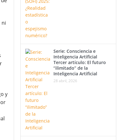
 de
 ni
Serie: Consciencia e
s
Inteligencia Artificial
Tercer artículo: El futuro
r
“ilimitado” de la
Inteligencia Artificial
28 abril, 2026
go y
sor
al
s