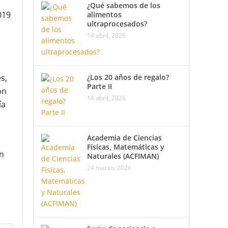
¿Qué sabemos de los
019
alimentos
ultraprocesados?
14 abril, 2026
¿Los 20 años de regalo?
s,
Parte II
ón
14 abril, 2026
ía
Academia de Ciencias
Físicas, Matemáticas y
n
Naturales (ACFIMAN)
24 marzo, 2026