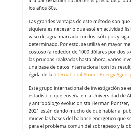
a la par de la diminución en el precio de prod
los años 80s.
Las grandes ventajas de este método son que n
siquiera es necesario que esté en actividad f
vaso de agua marcada con los isótopos y siga 
determinado. Por esto, se utiliza en mayor me
costoso (alrededor de 1000 dólares por dosis 
las pruebas realizadas hasta ahora, varios in
una base de datos internacional con los resul
égida de la
International Atomic Energy Agenc
Este grupo internacional de investigación se 
estadístico que enseña en la Universidad de A
y antropólogo evolucionista Herman Pontzer, 
2021 están dando mucho de qué hablar al publi
mueve las bases del balance energético que se
para el problema común del sobrepeso y la ob