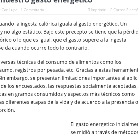
:
Con Lupa
1 Comentario
Imprimir
Correo Electr
uando la ingesta calórica iguala al gasto energético. Un
no algo estático. Bajo este precepto se tiene que la pérdi
órico o lo que es igual, que el gasto supere a la ingesta
se da cuando ocurre todo lo contrario.
 diversas técnicas del consumo de alimentos como los
sumo, registros por pesada, etc. Gracias a estas herramien
Sin embargo, se presentan limitaciones importantes al aplic
de los encuestados, las respuestas socialmente aceptadas,
icas en gramos consumidos y aspectos más técnicos como
as diferentes etapas de la vida y de acuerdo a la presencia 
orción.
El gasto energético inicialme
se midió a través de método