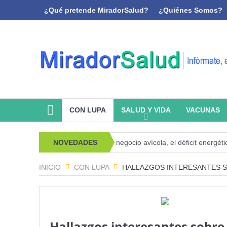
¿Qué pretende MiradorSalud?
¿Quiénes Somos?
CON LUPA
SALUD Y VIDA
VACUNAS
oanálisis y memoria
NOVEDADES
El negocio avícola, el déficit energético y la s
INICIO
CON LUPA
HALLAZGOS INTERESANTES 
Hallazgos interesantes sobre