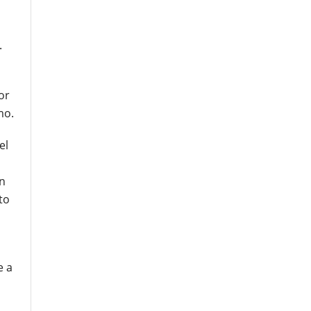
.
or
mo.
el
n
to
e a