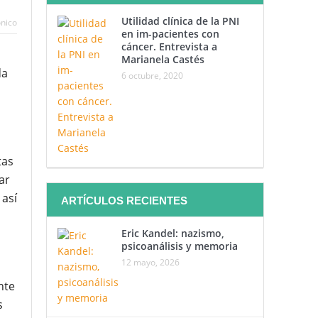
Utilidad clínica de la PNI
ónico
en im-pacientes con
cáncer. Entrevista a
Marianela Castés
da
6 octubre, 2020
tas
ar
 así
ARTÍCULOS RECIENTES
Eric Kandel: nazismo,
o
psicoanálisis y memoria
12 mayo, 2026
nte
s