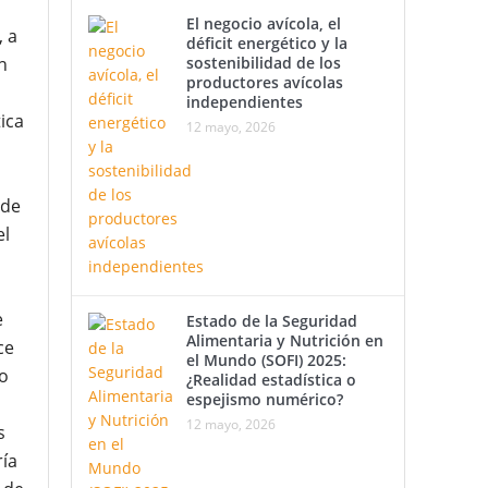
El negocio avícola, el
 a
déficit energético y la
sostenibilidad de los
n
productores avícolas
independientes
tica
12 mayo, 2026
ide
el
e
Estado de la Seguridad
Alimentaria y Nutrición en
ce
el Mundo (SOFI) 2025:
o
¿Realidad estadística o
espejismo numérico?
12 mayo, 2026
s
ría