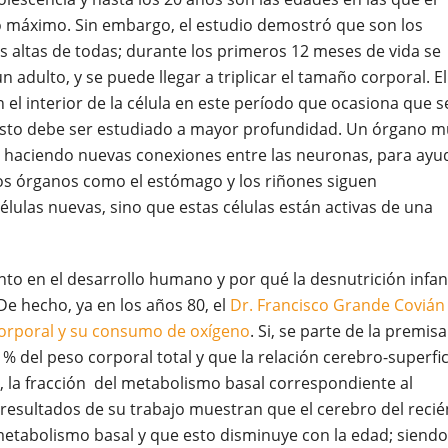
o máximo. Sin embargo, el estudio demostró que son los
s altas de todas; durante los primeros 12 meses de vida se
adulto, y se puede llegar a triplicar el tamaño corporal. El
el interior de la célula en este período que ocasiona que 
 esto debe ser estudiado a mayor profundidad. Un órgano m
tá haciendo nuevas conexiones entre las neuronas, para ayu
tros órganos como el estómago y los riñones siguen
lulas nuevas, sino que estas células están activas de una
to en el desarrollo humano y por qué la desnutrición infant
e hecho, ya en los años 80, el
Dr. Francisco Grande Covián
 corporal y su consumo de oxígeno
. Si, se parte de la premis
% del peso corporal total y que la relación cerebro-superfic
, la fracción del metabolismo basal correspondiente al
 resultados de su trabajo muestran que el cerebro del recié
metabolismo basal y que esto disminuye con la edad; siendo