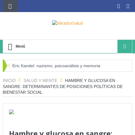
Menú
Eric Kandel: nazismo, psicoanálisis y memoria
El negocio avícola, el déficit energético y la sostenibilidad
INICIO
SALUD Y MENTE
HAMBRE Y GLUCOSA EN
SANGRE: DETERMINANTES DE POSICIONES POLÍTICAS DE
de los productores avícolas independientes
BIENESTAR SOCIAL
Estado de la Seguridad Alimentaria y Nutrición en el
Mundo (SOFI) 2025: ¿Realidad estadística o espejismo
numérico?
Hambre y glucosa en sangre:
Serie: Consciencia e Inteligencia Artificial Tercer artículo: El