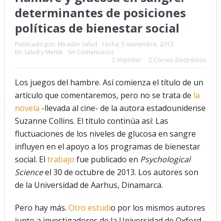
determinantes de posiciones
futuro “ilimitado” de la Inteligencia Artificial
políticas de bienestar social
¿Qué sabemos de los alimentos ultraprocesados?
Publicado por:
Mirador Salud
Fecha:
5 noviembre, 2013
En:
Salud y Mente
Sin Comentarios
¿Los 20 años de regalo? Parte II
Imprimir
Correo Electrónico
Academia de Ciencias Físicas, Matemáticas y Naturales
Los juegos del hambre. Así comienza el título de un
(ACFIMAN)
artículo que comentaremos, pero no se trata de
la
novela
-llevada al cine- de la autora estadounidense
Serie: Consciencia e Inteligencia Artificial. Segundo
Suzanne Collins. El título continúa así: Las
artículo: ¿Qué aporta la tradición budista a esta discusión?
fluctuaciones de los niveles de glucosa en sangre
influyen en el apoyo a los programas de bienestar
¿Los veinte años de regalo?
social. El
trabajo
fue publicado en
Psychological
Nuevas noticias sobre las dietas vegetarianas y el riesgo
Science
el 30 de octubre de 2013. Los autores son
de la Universidad de Aarhus, Dinamarca.
de cáncer
Pero hay más.
Otro estudi
o por los mismos autores
junto a investigadores de la Universidad de Oxford,