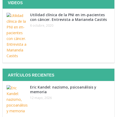
VIDEOS
Utilidad clínica de la PNI en im-pacientes
con cáncer. Entrevista a Marianela Castés
Tenemos como objetivo mantenerte instruido. Suscríbete a
6 octubre, 2020
nuestra lista y recibe directamente en tu correo lo último en
materia de salud.
Suscríbete Ahora
ARTÍCULOS RECIENTES
Eric Kandel: nazismo, psicoanálisis y
memoria
12 mayo, 2026