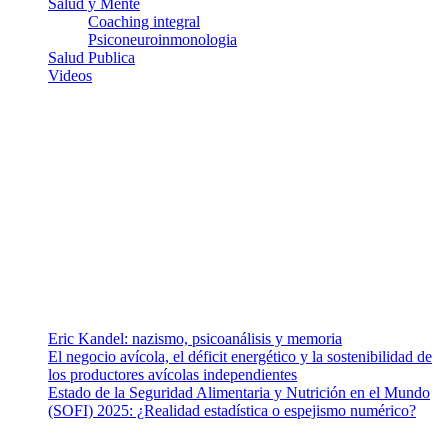
Salud y Mente
Coaching integral
Psiconeuroinmonologia
Salud Publica
Videos
¿Quiénes somos?
Somos un equipo de investigadores, profesionales de la salud y
ramas afines y de la comunicación comprometidos con la promoción
de una salud responsable. El sitio web MiradorSalud cuenta con un
equipo de colaboradores con ética, sentido crítico y responsabilidad
para abordar los temas fundamentales de nuestra página: Salud y
Vida (estilo de vida y nutrición), Vacunas, Salud Pública y Salud
Mental.
Entradas recientes
Eric Kandel: nazismo, psicoanálisis y memoria
El negocio avícola, el déficit energético y la sostenibilidad de
los productores avícolas independientes
Estado de la Seguridad Alimentaria y Nutrición en el Mundo
(SOFI) 2025: ¿Realidad estadística o espejismo numérico?