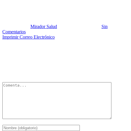
alimentos ricos en potasio
Publicado por:
Mirador Salud
Fecha:
9 abril, 2017
En:
Sin
Comentarios
Imprimir
Correo Electrónico
Deja un Comentario
Tu dirección de correo electrónico no será publicada.
Los campos
obligatorios están marcados con
*