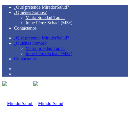
¿Qué pretende MiradorSalud?
¿Quiénes Somos?
María Soledad Tapia.
Irene Pérez Schael (MSc)
Contáctanos
¿Qué pretende MiradorSalud?
¿Quiénes Somos?
María Soledad Tapia.
Irene Pérez Schael (MSc)
Contáctanos