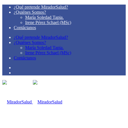
¿Qué pretende MiradorSalud?
¿Quiénes Somos?
María Soledad Tapia.
Irene Pérez Schael (MSc)
Contáctanos
¿Qué pretende MiradorSalud?
¿Quiénes Somos?
María Soledad Tapia.
Irene Pérez Schael (MSc)
Contáctanos