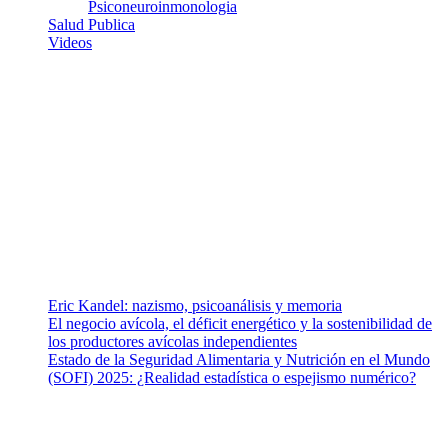
Psiconeuroinmonologia
Salud Publica
Videos
¿Quiénes somos?
Somos un equipo de investigadores, profesionales de la salud y
ramas afines y de la comunicación comprometidos con la promoción
de una salud responsable. El sitio web MiradorSalud cuenta con un
equipo de colaboradores con ética, sentido crítico y responsabilidad
para abordar los temas fundamentales de nuestra página: Salud y
Vida (estilo de vida y nutrición), Vacunas, Salud Pública y Salud
Mental.
Entradas recientes
Eric Kandel: nazismo, psicoanálisis y memoria
El negocio avícola, el déficit energético y la sostenibilidad de
los productores avícolas independientes
Estado de la Seguridad Alimentaria y Nutrición en el Mundo
(SOFI) 2025: ¿Realidad estadística o espejismo numérico?
Nuestra misión