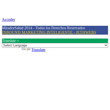
Nuestra misión primordial es estimular una actitud proactiva hacia
una vida saludable, como individuos y como sociedad, mediante la
difusión de información al día que promueva el desarrollo de una
mayor conciencia sobre la prevención en salud.
Acceder
MiradorSalud 2014 - Todos los Derechos Reservados
INBOUND MARKETING INTELIGENTE - JETHWEBS
Translate »
Powered by
Translate