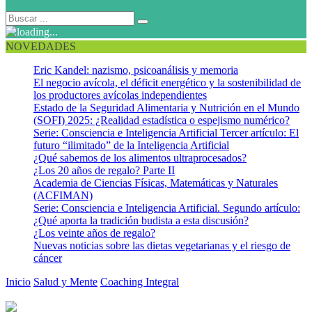
NOVEDADES
Eric Kandel: nazismo, psicoanálisis y memoria
El negocio avícola, el déficit energético y la sostenibilidad de
los productores avícolas independientes
Estado de la Seguridad Alimentaria y Nutrición en el Mundo
(SOFI) 2025: ¿Realidad estadística o espejismo numérico?
Serie: Consciencia e Inteligencia Artificial Tercer artículo: El
futuro “ilimitado” de la Inteligencia Artificial
¿Qué sabemos de los alimentos ultraprocesados?
¿Los 20 años de regalo? Parte II
Academia de Ciencias Físicas, Matemáticas y Naturales
(ACFIMAN)
Serie: Consciencia e Inteligencia Artificial. Segundo artículo:
¿Qué aporta la tradición budista a esta discusión?
¿Los veinte años de regalo?
Nuevas noticias sobre las dietas vegetarianas y el riesgo de
cáncer
Inicio
Salud y Mente
Coaching Integral
¿Iniciar el nuevo año con
viejas rutinas?