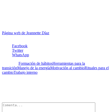
profesores apoyándolos en el desarrollo de sus habilidades creativas
y progreso en sus carreras docentes. Formalizó esta área de interés
cursando estudios y obteniendo la Certificación como Integral
Master Coach® de Integral Coaching Canada. Es miembro de la
Federación Internacional de Coaches en el nivel Profesional (PCC).
Actualmente trabaja como coach, ayudando a sus clientes en el
logro de transiciones exitosas en el ámbito personal o profesional.
Página web de Jeannette Díaz
Facebook
Twitter
WhatsApp
Etiquetas:
Formación de hábitos
Herramientas para la
transición
Manejo de la energía
Motivación al cambio
Rituales para el
cambio
Trabajo interno
Deja un Comentario
Tu dirección de correo electrónico no será publicada.
Los campos
obligatorios están marcados con
*