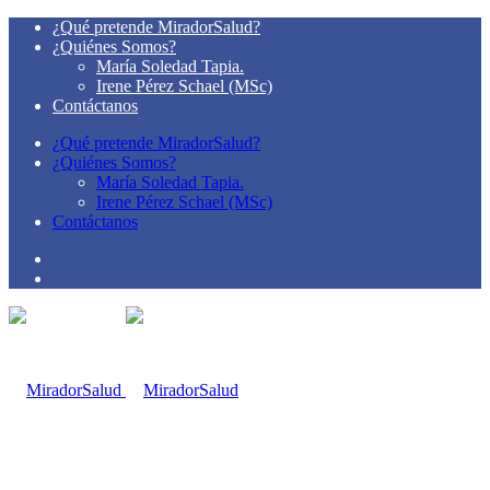
¿Qué pretende MiradorSalud?
¿Quiénes Somos?
María Soledad Tapia.
Irene Pérez Schael (MSc)
Contáctanos
¿Qué pretende MiradorSalud?
¿Quiénes Somos?
María Soledad Tapia.
Irene Pérez Schael (MSc)
Contáctanos