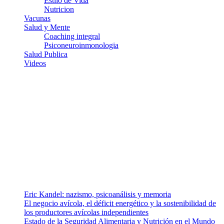
Estilo de Vida
Nutricion
Vacunas
Salud y Mente
Coaching integral
Psiconeuroinmonologia
Salud Publica
Videos
¿Quiénes somos?
Somos un equipo de investigadores, profesionales de la salud y
ramas afines y de la comunicación comprometidos con la promoción
de una salud responsable. El sitio web MiradorSalud cuenta con un
equipo de colaboradores con ética, sentido crítico y responsabilidad
para abordar los temas fundamentales de nuestra página: Salud y
Vida (estilo de vida y nutrición), Vacunas, Salud Pública y Salud
Mental.
Entradas recientes
Eric Kandel: nazismo, psicoanálisis y memoria
El negocio avícola, el déficit energético y la sostenibilidad de
los productores avícolas independientes
Estado de la Seguridad Alimentaria y Nutrición en el Mundo