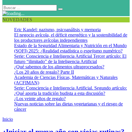
NOVEDADES
Eric Kandel: nazismo, psicoanálisis y memoria
El negocio avícola, el déficit energético y la sostenibilidad de
los productores avícolas independientes
Estado de la Seguridad Alimentaria y Nutrición en el Mundo
(SOFI) 2025: ¿Realidad estadística o espejismo numérico?
Serie: Consciencia e Inteligencia Artificial Tercer artículo: El
futuro “ilimitado” de la Inteligencia Artificial
¿Qué sabemos de los alimentos ultraprocesados?
¿Los 20 años de regalo? Parte II
Academia de Ciencias Físicas, Matemáticas y Naturales
(ACFIMAN)
Serie: Consciencia e Inteligencia Artificial. Segundo artículo:
¿Qué aporta la tradición budista a esta discusión?
¿Los veinte años de regalo?
Nuevas noticias sobre las dietas vegetarianas y el riesgo de
cáncer
Inicio
Rituales para el cambio
¿Iniciar el nuevo año con viejas rutinas?