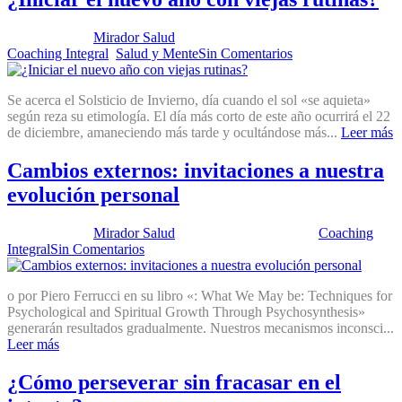
Publicado por:
Mirador Salud
Fecha:
24 noviembre, 2015
En:
Coaching Integral
,
Salud y Mente
Sin Comentarios
Se acerca el Solsticio de Invierno, día cuando el sol «se aquieta»
según reza su etimología. El día más corto de este año ocurrirá el 22
de diciembre, amaneciendo más tarde y ocultándose más...
Leer más
Cambios externos: invitaciones a nuestra
evolución personal
Publicado por:
Mirador Salud
Fecha:
21 abril, 2015
En:
Coaching
Integral
Sin Comentarios
o por Piero Ferrucci en su libro «: What We May be: Techniques for
Psychological and Spiritual Growth Through Psychosynthesis»
generarán resultados gradualmente. Nuestros mecanismos inconsci...
Leer más
¿Cómo perseverar sin fracasar en el