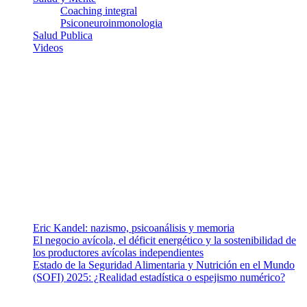
Coaching integral
Psiconeuroinmonologia
Salud Publica
Videos
¿Quiénes somos?
Somos un equipo de investigadores, profesionales de la salud y
ramas afines y de la comunicación comprometidos con la promoción
de una salud responsable. El sitio web MiradorSalud cuenta con un
equipo de colaboradores con ética, sentido crítico y responsabilidad
para abordar los temas fundamentales de nuestra página: Salud y
Vida (estilo de vida y nutrición), Vacunas, Salud Pública y Salud
Mental.
Entradas recientes
Eric Kandel: nazismo, psicoanálisis y memoria
El negocio avícola, el déficit energético y la sostenibilidad de
los productores avícolas independientes
Estado de la Seguridad Alimentaria y Nutrición en el Mundo
(SOFI) 2025: ¿Realidad estadística o espejismo numérico?
Nuestra misión