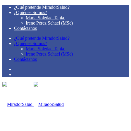
¿Qué pretende MiradorSalud?
¿Quiénes Somos?
María Soledad Tapia.
Irene Pérez Schael (MSc)
Contáctanos
¿Qué pretende MiradorSalud?
¿Quiénes Somos?
María Soledad Tapia.
Irene Pérez Schael (MSc)
Contáctanos