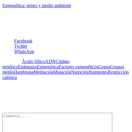
Epigenética: genes y medio ambiente
Dra. Berdjouhi Tsouroukdissian
Facebook
Twitter
WhatsApp
Etiquetas:
Ácido fólico
ADN
Código
genético
Embarazo
Epigenética
Factores epigenéticos
Genes
Grupos
metilo
Hambruna
Metilación
Mutación
Nutrición
Nutrientes
Restricción
calórica
Deja un Comentario
Tu dirección de correo electrónico no será publicada.
Los campos
obligatorios están marcados con
*