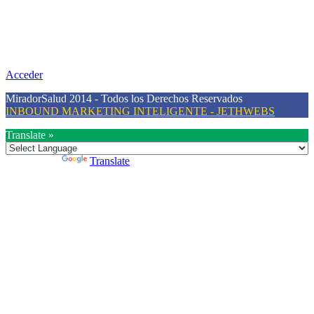
Nuestra misión primordial es estimular una actitud proactiva hacia
una vida saludable, como individuos y como sociedad, mediante la
difusión de información al día que promueva el desarrollo de una
mayor conciencia sobre la prevención en salud.
Acceder
MiradorSalud 2014 - Todos los Derechos Reservados
INBOUND MARKETING INTELIGENTE - JETHWEBS
Translate »
Powered by
Translate