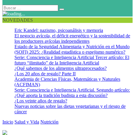
NOVEDADES
Eric Kandel: nazismo, psicoanálisis y memoria
El negocio avícola, el déficit energético y la sostenibilidad de
los productores avícolas independientes
Estado de la Seguridad Alimentaria y Nutrición en el Mundo
(SOFI) 2025: ¿Realidad estadística o espejismo numérico?
Serie: Consciencia e Inteligencia Artificial Tercer artículo: El
futuro “ilimitado” de la Inteligencia Artificial
¿Qué sabemos de los alimentos ultraprocesados?
¿Los 20 años de regalo? Parte II
Academia de Ciencias Físicas, Matemáticas y Naturales
(ACFIMAN)
Serie: Consciencia e Inteligencia Artificial. Segundo artículo:
¿Qué aporta la tradición budista a esta discusión?
¿Los veinte años de regalo?
Nuevas noticias sobre las dietas vegetarianas y el riesgo de
cáncer
Inicio
Salud y Vida
Nutrición
La nutrición de la mujer antes de la
concepción puede afectar los genes de su hijo