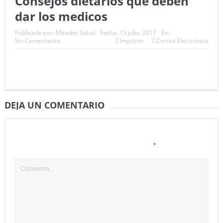
Consejos dietarios que deben
dar los medicos
Publicado por:
Mirador Salud
Fecha:
15 julio, 2017
En:
Sin Comentarios
Imprimir
Correo Electrónico
DEJA UN COMENTARIO
Tu dirección de correo electrónico no será publicada.
Los
*
campos obligatorios están marcados con