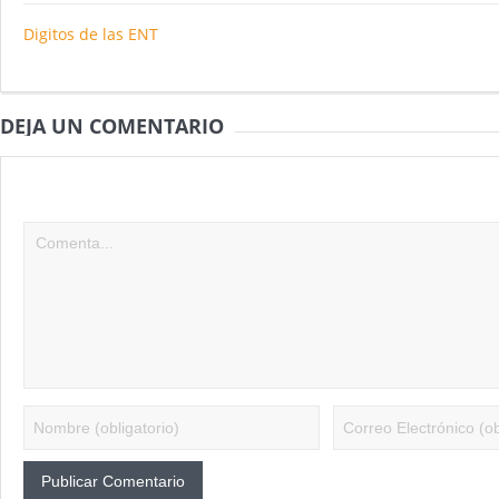
Nuevas noticias sobre las dietas vegetarianas 
Digitos de las ENT
DEJA UN COMENTARIO
Tu dirección de correo electrónico no será publicada.
Los camp