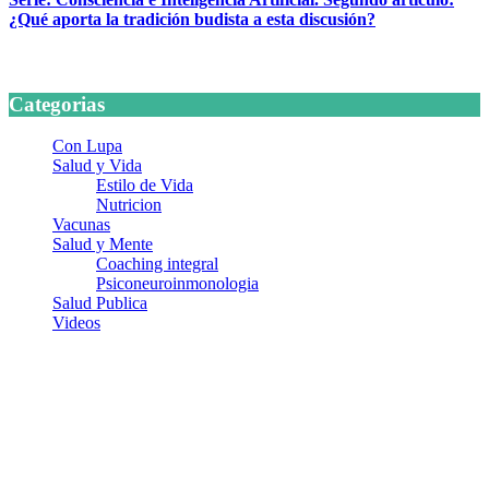
¿Qué aporta la tradición budista a esta discusión?
24 marzo, 2026
Categorias
Con Lupa
Salud y Vida
Estilo de Vida
Nutricion
Vacunas
Salud y Mente
Coaching integral
Psiconeuroinmonologia
Salud Publica
Videos
¿Quiénes somos?
Somos un equipo de investigadores, profesionales de la salud y
ramas afines y de la comunicación comprometidos con la promoción
de una salud responsable. El sitio web MiradorSalud cuenta con un
equipo de colaboradores con ética, sentido crítico y responsabilidad
para abordar los temas fundamentales de nuestra página: Salud y