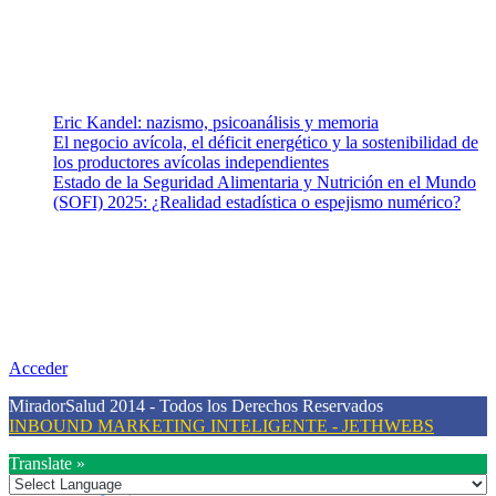
Vida (estilo de vida y nutrición), Vacunas, Salud Pública y Salud
Mental.
Entradas recientes
Eric Kandel: nazismo, psicoanálisis y memoria
El negocio avícola, el déficit energético y la sostenibilidad de
los productores avícolas independientes
Estado de la Seguridad Alimentaria y Nutrición en el Mundo
(SOFI) 2025: ¿Realidad estadística o espejismo numérico?
Nuestra misión
Nuestra misión primordial es estimular una actitud proactiva hacia
una vida saludable, como individuos y como sociedad, mediante la
difusión de información al día que promueva el desarrollo de una
mayor conciencia sobre la prevención en salud.
Acceder
MiradorSalud 2014 - Todos los Derechos Reservados
INBOUND MARKETING INTELIGENTE - JETHWEBS
Translate »