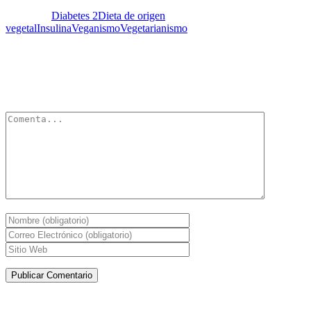
Etiquetas:
Diabetes 2
Dieta de origen
vegetal
Insulina
Veganismo
Vegetarianismo
Deja un Comentario
Tu dirección de correo electrónico no será publicada.
Los campos
obligatorios están marcados con
*
Artículos de la misma categoría