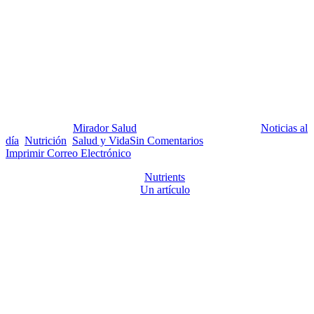
Más apuntes sobre los
beneficios de una alimentación
vegana o vegetariana
Publicado por:
Mirador Salud
Fecha:
26 febrero, 2019
En:
Noticias al
día
,
Nutrición
,
Salud y Vida
Sin Comentarios
Imprimir
Correo Electrónico
La prestigiosa revista científica
Nutrients
ha dedicado un número
completo a Nutrición Vegana.
Un artículo
publicado en el mismo,
realizado en el Instituto de Medicina Clínica y Experimental y el
Instituto de Endocrinología, ambos en Praga, República Checa, así
como el Comité de Médicos por una Medicina Responsable en
Washington, DC., compara los efectos en la salud, de un plan
alimentario a base de dos tipos de comidas modelo con los mismos
aportes de energía y macronutrientes, solo que una de ellas es
vegana, con tofu, mientras que la otra incluye carne y queso
procesado.