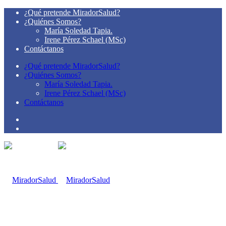
¿Qué pretende MiradorSalud?
¿Quiénes Somos?
María Soledad Tapia.
Irene Pérez Schael (MSc)
Contáctanos
¿Qué pretende MiradorSalud?
¿Quiénes Somos?
María Soledad Tapia.
Irene Pérez Schael (MSc)
Contáctanos