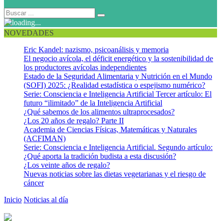
NOVEDADES
Eric Kandel: nazismo, psicoanálisis y memoria
El negocio avícola, el déficit energético y la sostenibilidad de
los productores avícolas independientes
Estado de la Seguridad Alimentaria y Nutrición en el Mundo
(SOFI) 2025: ¿Realidad estadística o espejismo numérico?
Serie: Consciencia e Inteligencia Artificial Tercer artículo: El
futuro “ilimitado” de la Inteligencia Artificial
¿Qué sabemos de los alimentos ultraprocesados?
¿Los 20 años de regalo? Parte II
Academia de Ciencias Físicas, Matemáticas y Naturales
(ACFIMAN)
Serie: Consciencia e Inteligencia Artificial. Segundo artículo:
¿Qué aporta la tradición budista a esta discusión?
¿Los veinte años de regalo?
Nuevas noticias sobre las dietas vegetarianas y el riesgo de
cáncer
Inicio
Noticias al día
Más apuntes sobre los beneficios de una
alimentación vegana o vegetariana