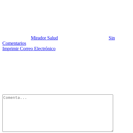
MIRADORSALUD Mi hijo no
es gordo
Publicado por:
Mirador Salud
Fecha:
17 marzo, 2014
En:
Sin
Comentarios
Imprimir
Correo Electrónico
Deja un Comentario
Tu dirección de correo electrónico no será publicada.
Los campos
obligatorios están marcados con
*