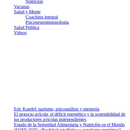
Nutricion
Vacunas
Salud y Mente
Coaching integral
Psiconeuroinmonologia
Salud Publica
Videos
¿Quiénes somos?
Somos un equipo de investigadores, profesionales de la salud y
ramas afines y de la comunicación comprometidos con la promoción
de una salud responsable. El sitio web MiradorSalud cuenta con un
equipo de colaboradores con ética, sentido crítico y responsabilidad
para abordar los temas fundamentales de nuestra página: Salud y
Vida (estilo de vida y nutrición), Vacunas, Salud Pública y Salud
Mental.
Entradas recientes
Eric Kandel: nazismo, psicoanálisis y memoria
El negocio avícola, el déficit energético y la sostenibilidad de
los productores avícolas independientes
Estado de la Seguridad Alimentaria y Nutrición en el Mundo
(SOFI) 2025: ¿Realidad estadística o espejismo numérico?