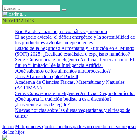
NOVEDADES
Eric Kandel: nazismo, psicoanálisis y memoria
El negocio avícola, el déficit energético y la sostenibilidad de
los productores avícolas independientes
Estado de la Seguridad Alimentaria y Nutrición en el Mundo
(SOFI) 2025: ¿Realidad estadística o espejismo numérico?
Serie: Consciencia e Inteligencia Artificial Tercer artículo: El
futuro “ilimitado” de la Inteligencia Artificial
¿Qué sabemos de los alimentos ultraprocesados?
¿Los 20 años de regalo? Parte II
Academia de Ciencias Físicas, Matemáticas y Naturales
(ACFIMAN)
Serie: Consciencia e Inteligencia Artificial. Segundo artículo:
¿Qué aporta la tradición budista a esta discusión?
¿Los veinte años de regalo?
Nuevas noticias sobre las dietas vegetarianas y el riesgo de
cáncer
Inicio
Mi hijo no es gordo: muchos padres no perciben el sobrepeso
de los hijos
MIRADORSALUD Mi hijo no es gordo