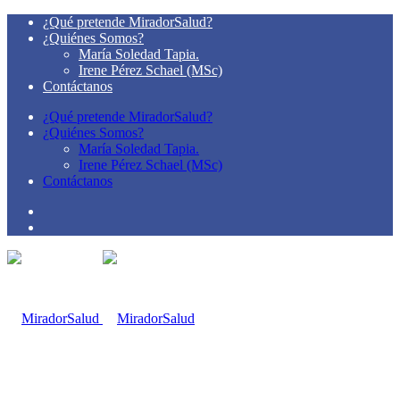
¿Qué pretende MiradorSalud?
¿Quiénes Somos?
María Soledad Tapia.
Irene Pérez Schael (MSc)
Contáctanos
¿Qué pretende MiradorSalud?
¿Quiénes Somos?
María Soledad Tapia.
Irene Pérez Schael (MSc)
Contáctanos