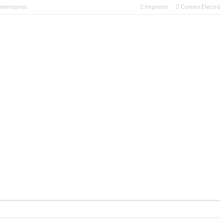
omentarios
Imprimir
Correo Electr