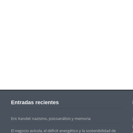
Entradas recientes
Eric Kandel: nazismo, psicoanálisis y memoria
El negocio avícola, el déficit energético y la sostenibilidad de