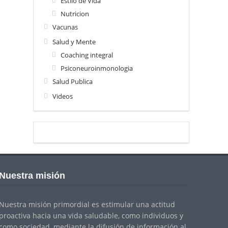
Estilo de Vida
Nutricion
Vacunas
Salud y Mente
Coaching integral
Psiconeuroinmonologia
Salud Publica
Videos
Nuestra misión
Nuestra misión primordial es estimular una actitud
proactiva hacia una vida saludable, como individuos y
como sociedad, mediante la difusión de información al