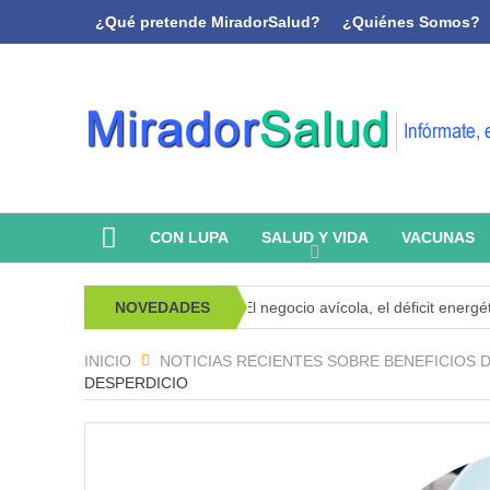
¿Qué pretende MiradorSalud?
¿Quiénes Somos?
CON LUPA
SALUD Y VIDA
VACUNAS
psicoanálisis y memoria
NOVEDADES
El negocio avícola, el déficit energético y 
INICIO
NOTICIAS RECIENTES SOBRE BENEFICIOS 
DESPERDICIO