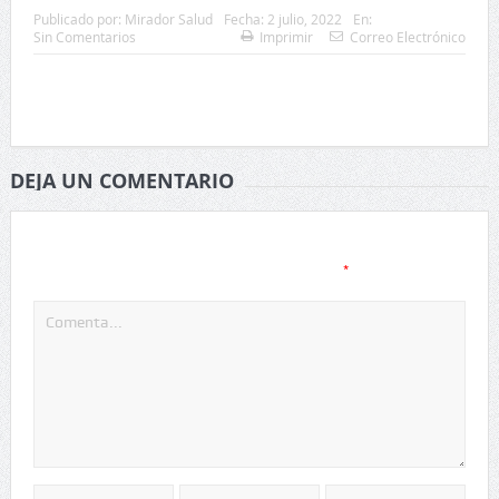
Publicado por:
Mirador Salud
Fecha:
2 julio, 2022
En:
Sin Comentarios
Imprimir
Correo Electrónico
DEJA UN COMENTARIO
Tu dirección de correo electrónico no será publicada.
Los
*
campos obligatorios están marcados con