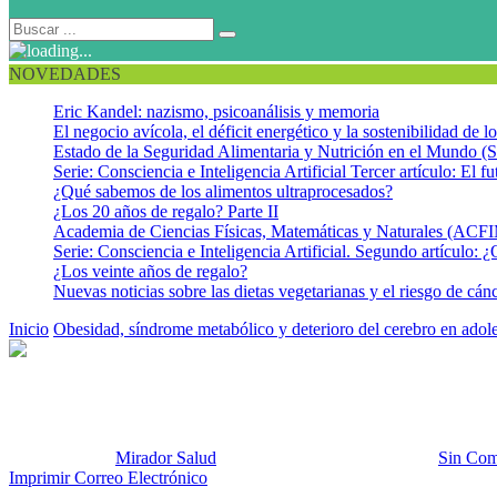
NOVEDADES
Eric Kandel: nazismo, psicoanálisis y memoria
El negocio avícola, el déficit energético y la sostenibilidad de 
Estado de la Seguridad Alimentaria y Nutrición en el Mundo (S
Serie: Consciencia e Inteligencia Artificial Tercer artículo: El fu
¿Qué sabemos de los alimentos ultraprocesados?
¿Los 20 años de regalo? Parte II
Academia de Ciencias Físicas, Matemáticas y Naturales (AC
Serie: Consciencia e Inteligencia Artificial. Segundo artículo: ¿
¿Los veinte años de regalo?
Nuevas noticias sobre las dietas vegetarianas y el riesgo de cán
Inicio
Obesidad, síndrome metabólico y deterioro del cerebro en adol
SM.cerebro.adolescentes
Publicado por:
Mirador Salud
Fecha:
10 septiembre, 2012
En:
Sin Com
Imprimir
Correo Electrónico