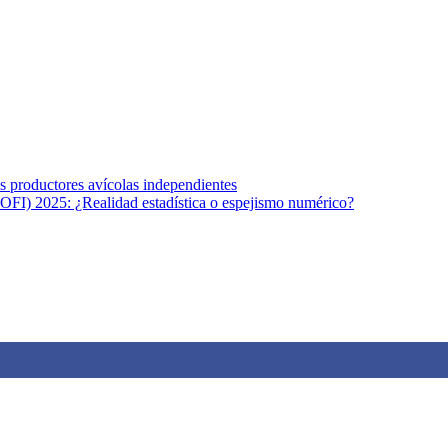
s afines y de la comunicación comprometidos con la promoción de una s
r los temas fundamentales de nuestra página: Salud y Vida (estilo de vi
los productores avícolas independientes
OFI) 2025: ¿Realidad estadística o espejismo numérico?
na vida saludable, como individuos y como sociedad, mediante la difusi