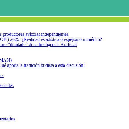
los productores avícolas independientes
OFI) 2025: ¿Realidad estadística o espejismo numérico?
turo “ilimitado” de la Inteligencia Artificial
FIMAN)
Qué aporta la tradición budista a esta discusión?
cer
escentes
SM.cerebro.adolescentes
entarios