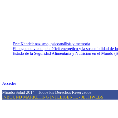
¿Quiénes somos?
Somos un equipo de investigadores, profesionales de la salud y rama
colaboradores con ética, sentido crítico y responsabilidad para aborda
Entradas recientes
Eric Kandel: nazismo, psicoanálisis y memoria
El negocio avícola, el déficit energético y la sostenibilidad de 
Estado de la Seguridad Alimentaria y Nutrición en el Mundo (S
Nuestra misión
Nuestra misión primordial es estimular una actitud proactiva hacia u
conciencia sobre la prevención en salud.
Acceder
MiradorSalud 2014 - Todos los Derechos Reservados
INBOUND MARKETING INTELIGENTE - JETHWEBS