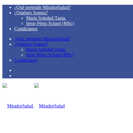
¿Qué pretende MiradorSalud?
¿Quiénes Somos?
María Soledad Tapia.
Irene Pérez Schael (MSc)
Contáctanos
¿Qué pretende MiradorSalud?
¿Quiénes Somos?
María Soledad Tapia.
Irene Pérez Schael (MSc)
Contáctanos