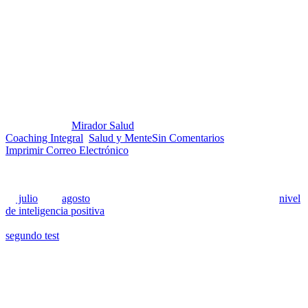
Obstáculos que nos impiden
aumentar nuestra inteligencia
positiva
Publicado por:
Mirador Salud
Fecha:
21 septiembre, 2021
En:
Coaching Integral
,
Salud y Mente
Sin Comentarios
Imprimir
Correo Electrónico
En este artículo continuamos la zaga sobre los planteamientos de
Shirzad Chamine la inteligencia positiva. Si consultan los artículos
de
julio
y de
agosto
sabrán de qué se trata y si quieren saber su
nivel
de inteligencia positiva
vayan a la página web de Positive
Intelligence y hagan el test. Estarán al día si además realizan el
segundo test
que ofrecen para conocer sus saboteadores, tema de
este artículo. En la publicación de agosto incluí una
contextualización del concepto de saboteadores adoptado por este
autor y el de fuerzas inconscientes, utilizado por psicólogos que
practican la modalidad de terapia profunda.