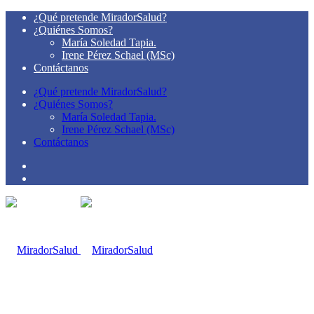
¿Qué pretende MiradorSalud?
¿Quiénes Somos?
María Soledad Tapia.
Irene Pérez Schael (MSc)
Contáctanos
¿Qué pretende MiradorSalud?
¿Quiénes Somos?
María Soledad Tapia.
Irene Pérez Schael (MSc)
Contáctanos