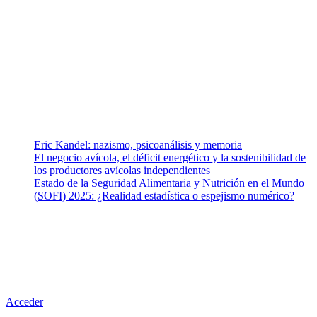
Somos un equipo de investigadores, profesionales de la salud y
ramas afines y de la comunicación comprometidos con la promoción
de una salud responsable. El sitio web MiradorSalud cuenta con un
equipo de colaboradores con ética, sentido crítico y responsabilidad
para abordar los temas fundamentales de nuestra página: Salud y
Vida (estilo de vida y nutrición), Vacunas, Salud Pública y Salud
Mental.
Entradas recientes
Eric Kandel: nazismo, psicoanálisis y memoria
El negocio avícola, el déficit energético y la sostenibilidad de
los productores avícolas independientes
Estado de la Seguridad Alimentaria y Nutrición en el Mundo
(SOFI) 2025: ¿Realidad estadística o espejismo numérico?
Nuestra misión
Nuestra misión primordial es estimular una actitud proactiva hacia
una vida saludable, como individuos y como sociedad, mediante la
difusión de información al día que promueva el desarrollo de una
mayor conciencia sobre la prevención en salud.
Acceder