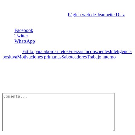
Actualmente trabaja como coach, ayudando a profesionales
creativos, arquitectos y emprendedores a cerrar la brecha entre sus
expectativas y logros alcanzados.
Página web de Jeannette Díaz
Facebook
Twitter
WhatsApp
Etiquetas:
Estilo para abordar retos
Fuerzas inconscientes
Inteligencia
positiva
Motivaciones primarias
Saboteadores
Trabajo interno
Deja un Comentario
Tu dirección de correo electrónico no será publicada.
Los campos
obligatorios están marcados con
*