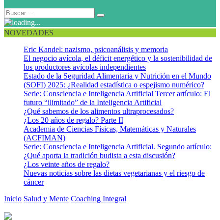
NOVEDADES
Eric Kandel: nazismo, psicoanálisis y memoria
El negocio avícola, el déficit energético y la sostenibilidad de
los productores avícolas independientes
Estado de la Seguridad Alimentaria y Nutrición en el Mundo
(SOFI) 2025: ¿Realidad estadística o espejismo numérico?
Serie: Consciencia e Inteligencia Artificial Tercer artículo: El
futuro “ilimitado” de la Inteligencia Artificial
¿Qué sabemos de los alimentos ultraprocesados?
¿Los 20 años de regalo? Parte II
Academia de Ciencias Físicas, Matemáticas y Naturales
(ACFIMAN)
Serie: Consciencia e Inteligencia Artificial. Segundo artículo:
¿Qué aporta la tradición budista a esta discusión?
¿Los veinte años de regalo?
Nuevas noticias sobre las dietas vegetarianas y el riesgo de
cáncer
Inicio
Salud y Mente
Coaching Integral
Obstáculos que nos impiden
aumentar nuestra inteligencia positiva