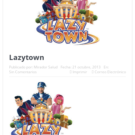
Lazytown
Publicado por:
Mirador Salud
Fecha:
21 octubre, 2013
En:
Sin Comentarios
Imprimir
Correo Electrónico