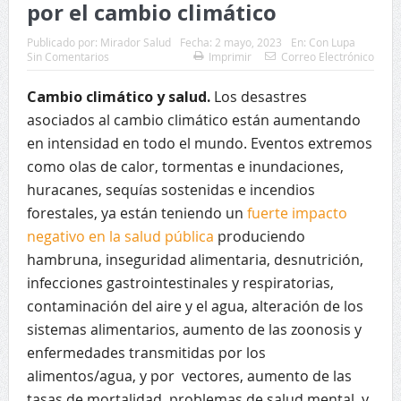
por el cambio climático
Publicado por:
Mirador Salud
Fecha:
2 mayo, 2023
En:
Con Lupa
Sin Comentarios
Imprimir
Correo Electrónico
Cambio climático y salud.
Los desastres
asociados al cambio climático están aumentando
en intensidad en todo el mundo. Eventos extremos
como olas de calor, tormentas e inundaciones,
huracanes, sequías sostenidas e incendios
forestales, ya están teniendo un
fuerte impacto
negativo en la salud pública
produciendo
hambruna, inseguridad alimentaria, desnutrición,
infecciones gastrointestinales y respiratorias,
contaminación del aire y el agua, alteración de los
sistemas alimentarios, aumento de las zoonosis y
enfermedades transmitidas por los
alimentos/agua, y por vectores, aumento de las
tasas de mortalidad, problemas de salud mental, y