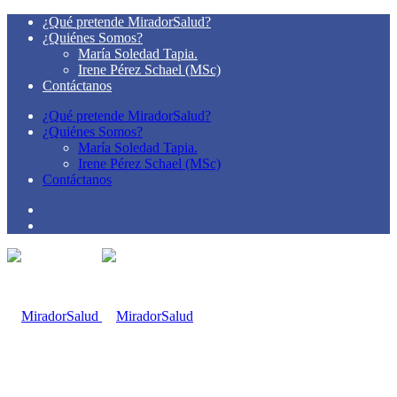
¿Qué pretende MiradorSalud?
¿Quiénes Somos?
María Soledad Tapia.
Irene Pérez Schael (MSc)
Contáctanos
¿Qué pretende MiradorSalud?
¿Quiénes Somos?
María Soledad Tapia.
Irene Pérez Schael (MSc)
Contáctanos