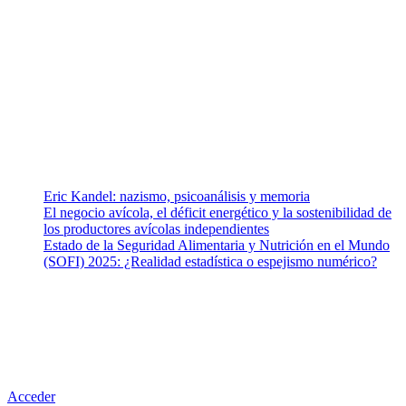
Somos un equipo de investigadores, profesionales de la salud y
ramas afines y de la comunicación comprometidos con la promoción
de una salud responsable. El sitio web MiradorSalud cuenta con un
equipo de colaboradores con ética, sentido crítico y responsabilidad
para abordar los temas fundamentales de nuestra página: Salud y
Vida (estilo de vida y nutrición), Vacunas, Salud Pública y Salud
Mental.
Entradas recientes
Eric Kandel: nazismo, psicoanálisis y memoria
El negocio avícola, el déficit energético y la sostenibilidad de
los productores avícolas independientes
Estado de la Seguridad Alimentaria y Nutrición en el Mundo
(SOFI) 2025: ¿Realidad estadística o espejismo numérico?
Nuestra misión
Nuestra misión primordial es estimular una actitud proactiva hacia
una vida saludable, como individuos y como sociedad, mediante la
difusión de información al día que promueva el desarrollo de una
mayor conciencia sobre la prevención en salud.
Acceder