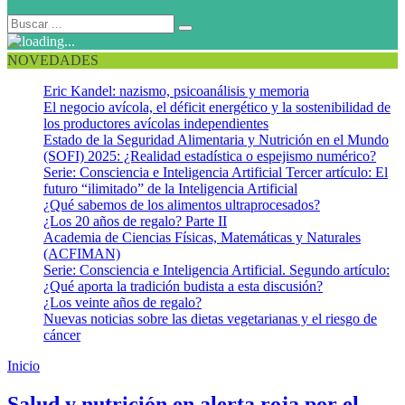
NOVEDADES
Eric Kandel: nazismo, psicoanálisis y memoria
El negocio avícola, el déficit energético y la sostenibilidad de
los productores avícolas independientes
Estado de la Seguridad Alimentaria y Nutrición en el Mundo
(SOFI) 2025: ¿Realidad estadística o espejismo numérico?
Serie: Consciencia e Inteligencia Artificial Tercer artículo: El
futuro “ilimitado” de la Inteligencia Artificial
¿Qué sabemos de los alimentos ultraprocesados?
¿Los 20 años de regalo? Parte II
Academia de Ciencias Físicas, Matemáticas y Naturales
(ACFIMAN)
Serie: Consciencia e Inteligencia Artificial. Segundo artículo:
¿Qué aporta la tradición budista a esta discusión?
¿Los veinte años de regalo?
Nuevas noticias sobre las dietas vegetarianas y el riesgo de
cáncer
Inicio
Cambio climático
Salud y nutrición en alerta roja por el