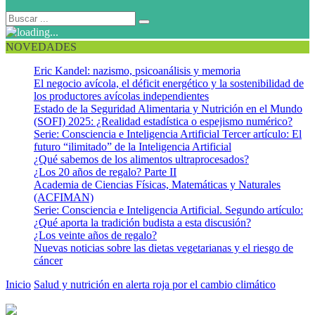
NOVEDADES
Eric Kandel: nazismo, psicoanálisis y memoria
El negocio avícola, el déficit energético y la sostenibilidad de
los productores avícolas independientes
Estado de la Seguridad Alimentaria y Nutrición en el Mundo
(SOFI) 2025: ¿Realidad estadística o espejismo numérico?
Serie: Consciencia e Inteligencia Artificial Tercer artículo: El
futuro “ilimitado” de la Inteligencia Artificial
¿Qué sabemos de los alimentos ultraprocesados?
¿Los 20 años de regalo? Parte II
Academia de Ciencias Físicas, Matemáticas y Naturales
(ACFIMAN)
Serie: Consciencia e Inteligencia Artificial. Segundo artículo:
¿Qué aporta la tradición budista a esta discusión?
¿Los veinte años de regalo?
Nuevas noticias sobre las dietas vegetarianas y el riesgo de
cáncer
Inicio
Salud y nutrición en alerta roja por el cambio climático
IAP
and Save the Children