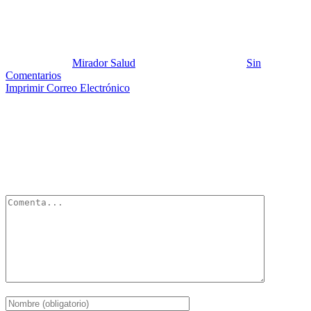
IAP and Save the Children
Publicado por:
Mirador Salud
Fecha:
29 abril, 2023
En:
Sin
Comentarios
Imprimir
Correo Electrónico
Deja un Comentario
Tu dirección de correo electrónico no será publicada.
Los campos
obligatorios están marcados con
*