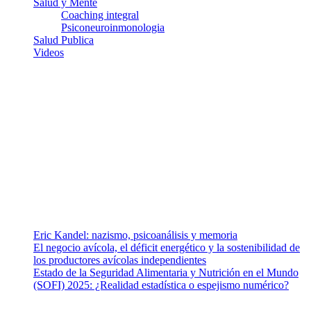
Salud y Mente
Coaching integral
Psiconeuroinmonologia
Salud Publica
Videos
¿Quiénes somos?
Somos un equipo de investigadores, profesionales de la salud y
ramas afines y de la comunicación comprometidos con la promoción
de una salud responsable. El sitio web MiradorSalud cuenta con un
equipo de colaboradores con ética, sentido crítico y responsabilidad
para abordar los temas fundamentales de nuestra página: Salud y
Vida (estilo de vida y nutrición), Vacunas, Salud Pública y Salud
Mental.
Entradas recientes
Eric Kandel: nazismo, psicoanálisis y memoria
El negocio avícola, el déficit energético y la sostenibilidad de
los productores avícolas independientes
Estado de la Seguridad Alimentaria y Nutrición en el Mundo
(SOFI) 2025: ¿Realidad estadística o espejismo numérico?