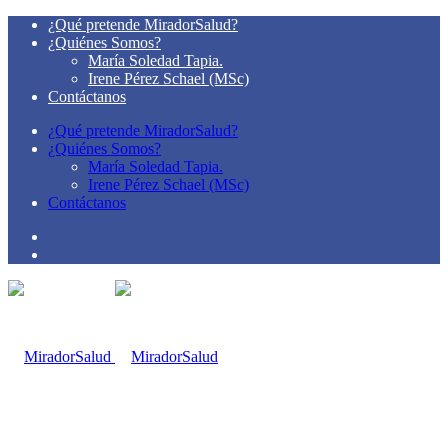
¿Qué pretende MiradorSalud?
¿Quiénes Somos?
María Soledad Tapia.
Irene Pérez Schael (MSc)
Contáctanos
¿Qué pretende MiradorSalud?
¿Quiénes Somos?
María Soledad Tapia.
Irene Pérez Schael (MSc)
Contáctanos