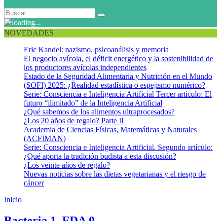
NOVEDADES
Eric Kandel: nazismo, psicoanálisis y memoria
El negocio avícola, el déficit energético y la sostenibilidad de
los productores avícolas independientes
Estado de la Seguridad Alimentaria y Nutrición en el Mundo
(SOFI) 2025: ¿Realidad estadística o espejismo numérico?
Serie: Consciencia e Inteligencia Artificial Tercer artículo: El
futuro “ilimitado” de la Inteligencia Artificial
¿Qué sabemos de los alimentos ultraprocesados?
¿Los 20 años de regalo? Parte II
Academia de Ciencias Físicas, Matemáticas y Naturales
(ACFIMAN)
Serie: Consciencia e Inteligencia Artificial. Segundo artículo:
¿Qué aporta la tradición budista a esta discusión?
¿Los veinte años de regalo?
Nuevas noticias sobre las dietas vegetarianas y el riesgo de
cáncer
Inicio
Salud Pública
Bacteria 1, FDA 0