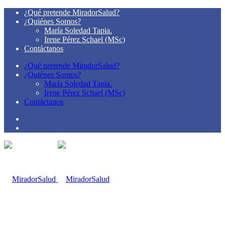
¿Qué pretende MiradorSalud?
¿Quiénes Somos?
María Soledad Tapia.
Irene Pérez Schael (MSc)
Contáctanos
¿Qué pretende MiradorSalud?
¿Quiénes Somos?
María Soledad Tapia.
Irene Pérez Schael (MSc)
Contáctanos