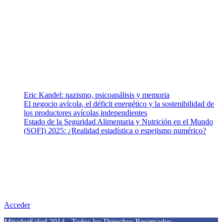
Somos un equipo de investigadores, profesionales de la salud y
ramas afines y de la comunicación comprometidos con la promoción
de una salud responsable. El sitio web MiradorSalud cuenta con un
equipo de colaboradores con ética, sentido crítico y responsabilidad
para abordar los temas fundamentales de nuestra página: Salud y
Vida (estilo de vida y nutrición), Vacunas, Salud Pública y Salud
Mental.
Entradas recientes
Eric Kandel: nazismo, psicoanálisis y memoria
El negocio avícola, el déficit energético y la sostenibilidad de
los productores avícolas independientes
Estado de la Seguridad Alimentaria y Nutrición en el Mundo
(SOFI) 2025: ¿Realidad estadística o espejismo numérico?
Nuestra misión
Nuestra misión primordial es estimular una actitud proactiva hacia
una vida saludable, como individuos y como sociedad, mediante la
difusión de información al día que promueva el desarrollo de una
mayor conciencia sobre la prevención en salud.
Acceder
MiradorSalud 2014 - Todos los Derechos Reservados