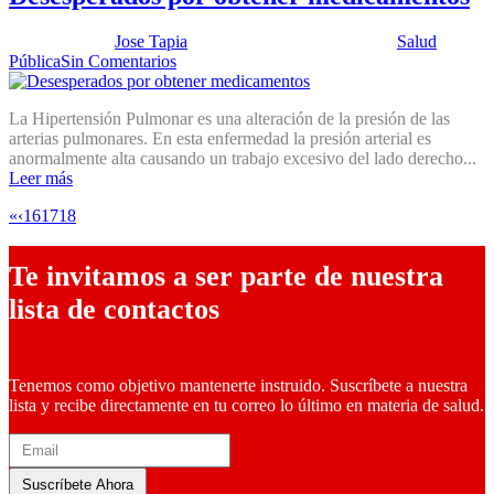
Publicado por:
Jose Tapia
Fecha:
4 noviembre, 2011
En:
Salud
Pública
Sin Comentarios
La Hipertensión Pulmonar es una alteración de la presión de las
arterias pulmonares. En esta enfermedad la presión arterial es
anormalmente alta causando un trabajo excesivo del lado derecho...
Leer más
«
‹
16
17
18
19
Te invitamos a ser parte de nuestra
lista de contactos
Tenemos como objetivo mantenerte instruido. Suscríbete a nuestra
lista y recibe directamente en tu correo lo último en materia de salud.
Suscríbete Ahora