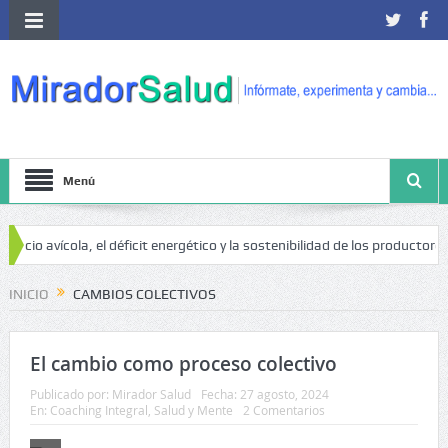
Menú
ocio avícola, el déficit energético y la sostenibilidad de los productores 
 de cáncer
INICIO
CAMBIOS COLECTIVOS
El cambio como proceso colectivo
Publicado por:
Mirador Salud
Fecha:
27 agosto, 2024
En:
Coaching Integral
,
Salud y Mente
2 Comentarios