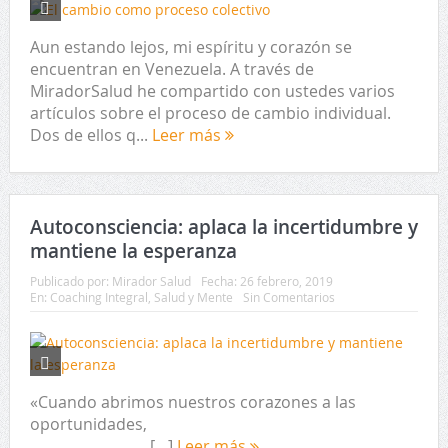
Aun estando lejos, mi espíritu y corazón se
encuentran en Venezuela. A través de
MiradorSalud he compartido con ustedes varios
artículos sobre el proceso de cambio individual.
Dos de ellos q...
Leer más
Autoconsciencia: aplaca la incertidumbre y
mantiene la esperanza
Publicado por:
Mirador Salud
Fecha:
26 febrero, 2019
En:
Coaching Integral
,
Salud y Mente
Sin Comentarios
«Cuando abrimos nuestros corazones a las
oportunidades,
[…]
Leer más