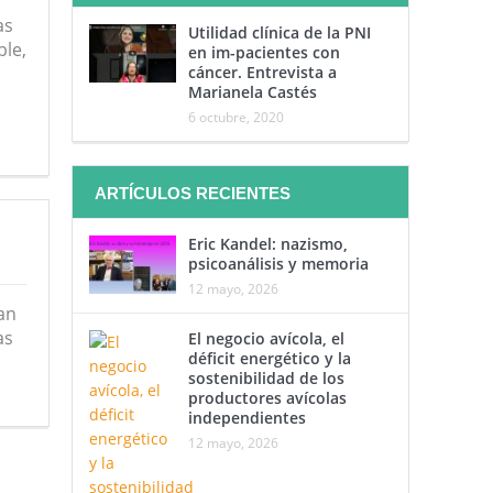
as
Utilidad clínica de la PNI
ble,
en im-pacientes con
cáncer. Entrevista a
Marianela Castés
6 octubre, 2020
ARTÍCULOS RECIENTES
Eric Kandel: nazismo,
psicoanálisis y memoria
12 mayo, 2026
an
as
El negocio avícola, el
déficit energético y la
sostenibilidad de los
productores avícolas
independientes
12 mayo, 2026