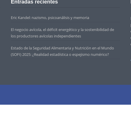
Entradas recientes
Eric Kandel: nazismo, psicoanálisis y memoria
El negocio avícola, el déficit energético y la sostenibilidad de
los productores avícolas independientes
Estado de la Seguridad Alimentaria y Nutrición en el Mundo
(SOFI) 2025: ¿Realidad estadística o espejismo numérico?