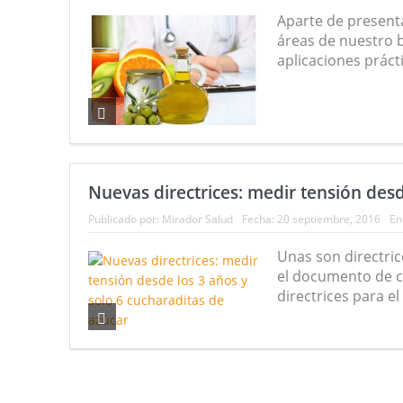
Aparte de presenta
áreas de nuestro b
aplicaciones prácti
Nuevas directrices: medir tensión desd
Publicado por:
Mirador Salud
Fecha:
20 septiembre, 2016
En
Unas son directric
el documento de c
directrices para el