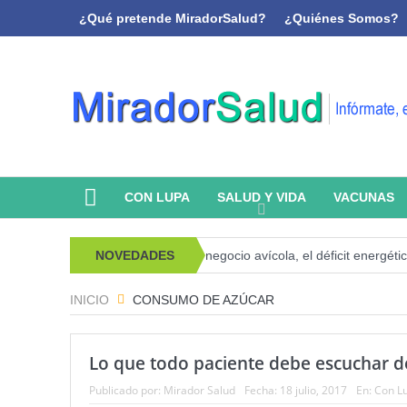
¿Qué pretende MiradorSalud?
¿Quiénes Somos?
CON LUPA
SALUD Y VIDA
VACUNAS
icoanálisis y memoria
NOVEDADES
El negocio avícola, el déficit energético y l
INICIO
CONSUMO DE AZÚCAR
Lo que todo paciente debe escuchar d
Publicado por:
Mirador Salud
Fecha:
18 julio, 2017
En:
Con L