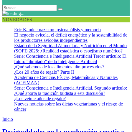
NOVEDADES
Eric Kandel: nazismo, psicoanálisis y memoria
El negocio avícola, el déficit energético y la sostenibilidad de
los productores avícolas independientes
Estado de la Seguridad Alimentaria y Nutrición en el Mundo
(SOFI) 2025: ¿Realidad estadística o espejismo numérico?
Serie: Consciencia e Inteligencia Artificial Tercer artículo: El
futuro “ilimitado” de la Inteligencia Artificial
¿Qué sabemos de los alimentos ultraprocesados?
¿Los 20 años de regalo? Parte II
Academia de Ciencias Físicas, Matemáticas y Naturales
(ACFIMAN)
Serie: Consciencia e Inteligencia Artificial. Segundo artículo:
¿Qué aporta la tradición budista a esta discusión?
¿Los veinte años de regalo?
Nuevas noticias sobre las dietas vegetarianas y el riesgo de
cáncer
Inicio
Empoderamiento
Desigualdades en la producción creativa