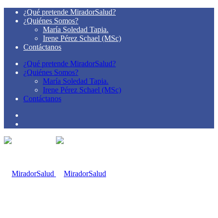
¿Qué pretende MiradorSalud?
¿Quiénes Somos?
María Soledad Tapia.
Irene Pérez Schael (MSc)
Contáctanos
¿Qué pretende MiradorSalud?
¿Quiénes Somos?
María Soledad Tapia.
Irene Pérez Schael (MSc)
Contáctanos