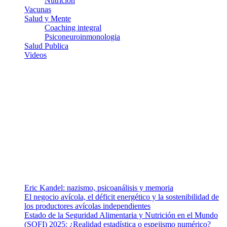
Nutricion
Vacunas
Salud y Mente
Coaching integral
Psiconeuroinmonologia
Salud Publica
Videos
¿Quiénes somos?
Somos un equipo de investigadores, profesionales de la salud y
ramas afines y de la comunicación comprometidos con la promoción
de una salud responsable. El sitio web MiradorSalud cuenta con un
equipo de colaboradores con ética, sentido crítico y responsabilidad
para abordar los temas fundamentales de nuestra página: Salud y
Vida (estilo de vida y nutrición), Vacunas, Salud Pública y Salud
Mental.
Entradas recientes
Eric Kandel: nazismo, psicoanálisis y memoria
El negocio avícola, el déficit energético y la sostenibilidad de
los productores avícolas independientes
Estado de la Seguridad Alimentaria y Nutrición en el Mundo
(SOFI) 2025: ¿Realidad estadística o espejismo numérico?