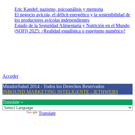
Eric Kandel: nazismo, psicoanálisis y memoria
El negocio avícola, el déficit energético y la sostenibilidad de
los productores avícolas independientes
Estado de la Seguridad Alimentaria y Nutrición en el Mundo
(SOFI) 2025: ¿Realidad estadística o espejismo numérico?
Nuestra misión
Nuestra misión primordial es estimular una actitud proactiva hacia
una vida saludable, como individuos y como sociedad, mediante la
difusión de información al día que promueva el desarrollo de una
mayor conciencia sobre la prevención en salud.
Acceder
MiradorSalud 2014 - Todos los Derechos Reservados
INBOUND MARKETING INTELIGENTE - JETHWEBS
Translate »
Powered by
Translate