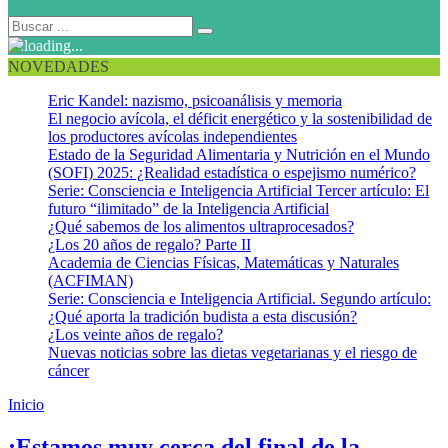
NOVEDADES
Eric Kandel: nazismo, psicoanálisis y memoria
El negocio avícola, el déficit energético y la sostenibilidad de
los productores avícolas independientes
Estado de la Seguridad Alimentaria y Nutrición en el Mundo
(SOFI) 2025: ¿Realidad estadística o espejismo numérico?
Serie: Consciencia e Inteligencia Artificial Tercer artículo: El
futuro “ilimitado” de la Inteligencia Artificial
¿Qué sabemos de los alimentos ultraprocesados?
¿Los 20 años de regalo? Parte II
Academia de Ciencias Físicas, Matemáticas y Naturales
(ACFIMAN)
Serie: Consciencia e Inteligencia Artificial. Segundo artículo:
¿Qué aporta la tradición budista a esta discusión?
¿Los veinte años de regalo?
Nuevas noticias sobre las dietas vegetarianas y el riesgo de
cáncer
Inicio
GPEI
¡Estamos muy cerca del final de la