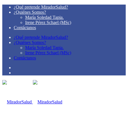
¿Qué pretende MiradorSalud?
¿Quiénes Somos?
María Soledad Tapia.
Irene Pérez Schael (MSc)
Contáctanos
¿Qué pretende MiradorSalud?
¿Quiénes Somos?
María Soledad Tapia.
Irene Pérez Schael (MSc)
Contáctanos