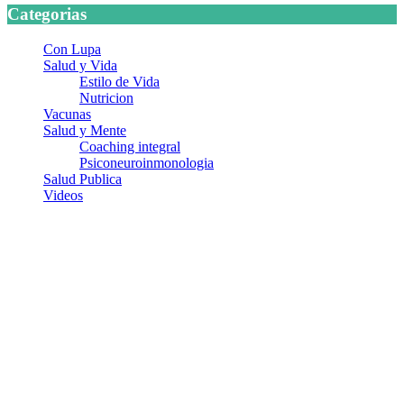
Categorias
Con Lupa
Salud y Vida
Estilo de Vida
Nutricion
Vacunas
Salud y Mente
Coaching integral
Psiconeuroinmonologia
Salud Publica
Videos
¿Quiénes somos?
Somos un equipo de investigadores, profesionales de la salud y
ramas afines y de la comunicación comprometidos con la promoción
de una salud responsable. El sitio web MiradorSalud cuenta con un
equipo de colaboradores con ética, sentido crítico y responsabilidad
para abordar los temas fundamentales de nuestra página: Salud y
Vida (estilo de vida y nutrición), Vacunas, Salud Pública y Salud
Mental.
Entradas recientes