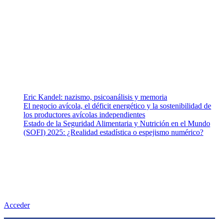
Somos un equipo de investigadores, profesionales de la salud y
ramas afines y de la comunicación comprometidos con la promoción
de una salud responsable. El sitio web MiradorSalud cuenta con un
equipo de colaboradores con ética, sentido crítico y responsabilidad
para abordar los temas fundamentales de nuestra página: Salud y
Vida (estilo de vida y nutrición), Vacunas, Salud Pública y Salud
Mental.
Entradas recientes
Eric Kandel: nazismo, psicoanálisis y memoria
El negocio avícola, el déficit energético y la sostenibilidad de
los productores avícolas independientes
Estado de la Seguridad Alimentaria y Nutrición en el Mundo
(SOFI) 2025: ¿Realidad estadística o espejismo numérico?
Nuestra misión
Nuestra misión primordial es estimular una actitud proactiva hacia
una vida saludable, como individuos y como sociedad, mediante la
difusión de información al día que promueva el desarrollo de una
mayor conciencia sobre la prevención en salud.
Acceder