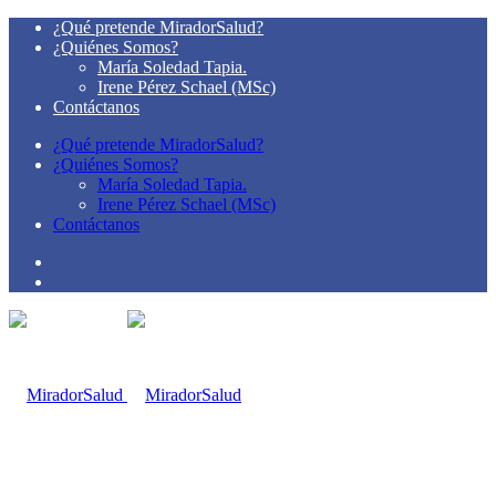
¿Qué pretende MiradorSalud?
¿Quiénes Somos?
María Soledad Tapia.
Irene Pérez Schael (MSc)
Contáctanos
¿Qué pretende MiradorSalud?
¿Quiénes Somos?
María Soledad Tapia.
Irene Pérez Schael (MSc)
Contáctanos