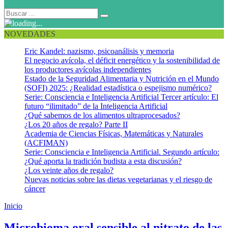
NOVEDADES
Eric Kandel: nazismo, psicoanálisis y memoria
El negocio avícola, el déficit energético y la sostenibilidad de
los productores avícolas independientes
Estado de la Seguridad Alimentaria y Nutrición en el Mundo
(SOFI) 2025: ¿Realidad estadística o espejismo numérico?
Serie: Consciencia e Inteligencia Artificial Tercer artículo: El
futuro “ilimitado” de la Inteligencia Artificial
¿Qué sabemos de los alimentos ultraprocesados?
¿Los 20 años de regalo? Parte II
Academia de Ciencias Físicas, Matemáticas y Naturales
(ACFIMAN)
Serie: Consciencia e Inteligencia Artificial. Segundo artículo:
¿Qué aporta la tradición budista a esta discusión?
¿Los veinte años de regalo?
Nuevas noticias sobre las dietas vegetarianas y el riesgo de
cáncer
Inicio
Jugo de remolacha
Microbioma oral sensible al nitrato de las