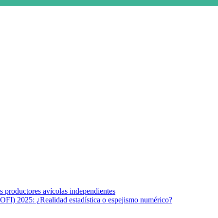
s afines y de la comunicación comprometidos con la promoción de una s
r los temas fundamentales de nuestra página: Salud y Vida (estilo de vi
los productores avícolas independientes
OFI) 2025: ¿Realidad estadística o espejismo numérico?