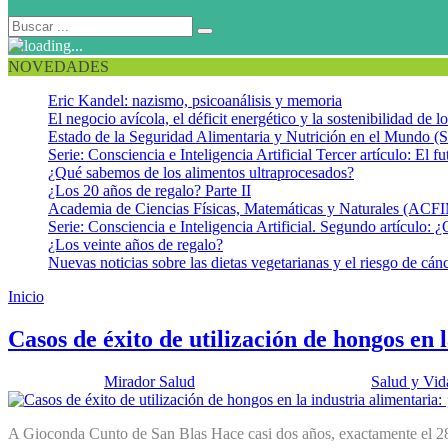
NOVEDADES
Eric Kandel: nazismo, psicoanálisis y memoria
El negocio avícola, el déficit energético y la sostenibilidad de 
Estado de la Seguridad Alimentaria y Nutrición en el Mundo (S
Serie: Consciencia e Inteligencia Artificial Tercer artículo: El fu
¿Qué sabemos de los alimentos ultraprocesados?
¿Los 20 años de regalo? Parte II
Academia de Ciencias Físicas, Matemáticas y Naturales (AC
Serie: Consciencia e Inteligencia Artificial. Segundo artículo: ¿
¿Los veinte años de regalo?
Nuevas noticias sobre las dietas vegetarianas y el riesgo de cán
Inicio
Micoproteínas
Casos de éxito de utilización de hongos en 
Publicado por:
Mirador Salud
Fecha:
11 febrero, 2025
En:
Salud y Vid
A Gioconda Cunto de San Blas Hace casi dos años, exactamente el 28 