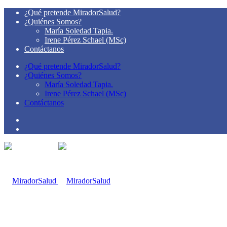
¿Qué pretende MiradorSalud?
¿Quiénes Somos?
María Soledad Tapia.
Irene Pérez Schael (MSc)
Contáctanos
¿Qué pretende MiradorSalud?
¿Quiénes Somos?
María Soledad Tapia.
Irene Pérez Schael (MSc)
Contáctanos