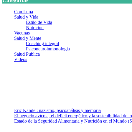
Categorias
Con Lupa
Salud y Vida
Estilo de Vida
Nutricion
Vacunas
Salud y Mente
Coaching integral
Psiconeuroinmonologia
Salud Publica
Videos
¿Quiénes somos?
Somos un equipo de investigadores, profesionales de la salud y rama
colaboradores con ética, sentido crítico y responsabilidad para aborda
Entradas recientes
Eric Kandel: nazismo, psicoanálisis y memoria
El negocio avícola, el déficit energético y la sostenibilidad de 
Estado de la Seguridad Alimentaria y Nutrición en el Mundo (S