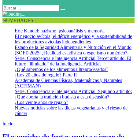
NOVEDADES
Eric Kandel: nazismo, psicoanálisis y memoria
El negocio avícola, el déficit energético y la sostenibilidad de
los productores avícolas independientes
Estado de la Seguridad Alimentaria y Nutrición en el Mundo
(SOFI) 2025: ¿Realidad estadística o espejismo numérico?
Serie: Consciencia e Inteligencia Artificial Tercer artículo: El
futuro “ilimitado” de la Inteligencia Artificial
¿Qué sabemos de los alimentos ultraprocesados?
¿Los 20 años de regalo? Parte II
Academia de Ciencias Físicas, Matemáticas y Naturales
(ACFIMAN)
Serie: Consciencia e Inteligencia Artificial. Segundo artículo:
¿Qué aporta la tradición budista a esta discusión?
¿Los veinte años de regalo?
Nuevas noticias sobre las dietas vegetarianas y el riesgo de
cáncer
Inicio
Moras
Flavonoides de frutas contra cáncer de