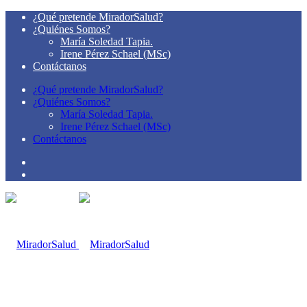
¿Qué pretende MiradorSalud?
¿Quiénes Somos?
María Soledad Tapia.
Irene Pérez Schael (MSc)
Contáctanos
¿Qué pretende MiradorSalud?
¿Quiénes Somos?
María Soledad Tapia.
Irene Pérez Schael (MSc)
Contáctanos