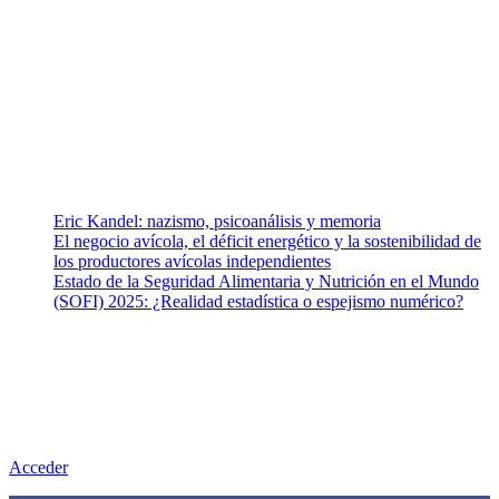
Somos un equipo de investigadores, profesionales de la salud y
ramas afines y de la comunicación comprometidos con la promoción
de una salud responsable. El sitio web MiradorSalud cuenta con un
equipo de colaboradores con ética, sentido crítico y responsabilidad
para abordar los temas fundamentales de nuestra página: Salud y
Vida (estilo de vida y nutrición), Vacunas, Salud Pública y Salud
Mental.
Entradas recientes
Eric Kandel: nazismo, psicoanálisis y memoria
El negocio avícola, el déficit energético y la sostenibilidad de
los productores avícolas independientes
Estado de la Seguridad Alimentaria y Nutrición en el Mundo
(SOFI) 2025: ¿Realidad estadística o espejismo numérico?
Nuestra misión
Nuestra misión primordial es estimular una actitud proactiva hacia
una vida saludable, como individuos y como sociedad, mediante la
difusión de información al día que promueva el desarrollo de una
mayor conciencia sobre la prevención en salud.
Acceder