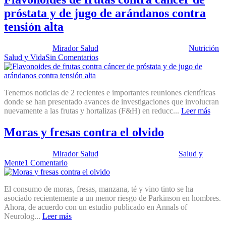
próstata y de jugo de arándanos contra
tensión alta
Publicado por:
Mirador Salud
Fecha:
30 octubre, 2012
En:
Nutrición
,
Salud y Vida
Sin Comentarios
Tenemos noticias de 2 recientes e importantes reuniones científicas
donde se han presentado avances de investigaciones que involucran
nuevamente a las frutas y hortalizas (F&H) en reducc...
Leer más
Moras y fresas contra el olvido
Publicado por:
Mirador Salud
Fecha:
1 mayo, 2012
En:
Salud y
Mente
1 Comentario
El consumo de moras, fresas, manzana, té y vino tinto se ha
asociado recientemente a un menor riesgo de Parkinson en hombres.
Ahora, de acuerdo con un estudio publicado en Annals of
Neurolog...
Leer más