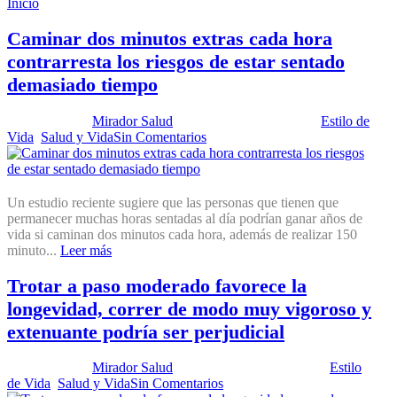
Inicio
Muertes prematuras
Caminar dos minutos extras cada hora
contrarresta los riesgos de estar sentado
demasiado tiempo
Publicado por:
Mirador Salud
Fecha:
19 mayo, 2015
En:
Estilo de
Vida
,
Salud y Vida
Sin Comentarios
Un estudio reciente sugiere que las personas que tienen que
permanecer muchas horas sentadas al día podrían ganar años de
vida si caminan dos minutos cada hora, además de realizar 150
minuto...
Leer más
Trotar a paso moderado favorece la
longevidad, correr de modo muy vigoroso y
extenuante podría ser perjudicial
Publicado por:
Mirador Salud
Fecha:
10 febrero, 2015
En:
Estilo
de Vida
,
Salud y Vida
Sin Comentarios