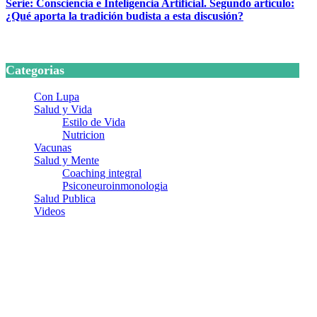
Serie: Consciencia e Inteligencia Artificial. Segundo artículo:
¿Qué aporta la tradición budista a esta discusión?
24 marzo, 2026
Categorias
Con Lupa
Salud y Vida
Estilo de Vida
Nutricion
Vacunas
Salud y Mente
Coaching integral
Psiconeuroinmonologia
Salud Publica
Videos
¿Quiénes somos?
Somos un equipo de investigadores, profesionales de la salud y