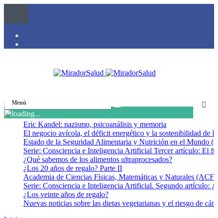
Menú
Eric Kandel: nazismo, psicoanálisis y memoria
El negocio avícola, el déficit energético y la sostenibilidad de 
Estado de la Seguridad Alimentaria y Nutrición en el Mundo (S
Serie: Consciencia e Inteligencia Artificial Tercer artículo: El fu
¿Qué sabemos de los alimentos ultraprocesados?
¿Los 20 años de regalo? Parte II
Academia de Ciencias Físicas, Matemáticas y Naturales (AC
Serie: Consciencia e Inteligencia Artificial. Segundo artículo: ¿
¿Los veinte años de regalo?
Nuevas noticias sobre las dietas vegetarianas y el riesgo de cán