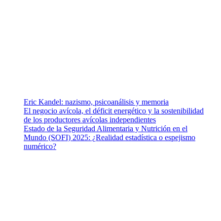
ramas afines y de la comunicación comprometidos con la
promoción de una salud responsable. El sitio web MiradorSalud
cuenta con un equipo de colaboradores con ética, sentido crítico y
responsabilidad para abordar los temas fundamentales de nuestra
página: Salud y Vida (estilo de vida y nutrición), Vacunas, Salud
Pública y Salud Mental.
Entradas recientes
Eric Kandel: nazismo, psicoanálisis y memoria
El negocio avícola, el déficit energético y la sostenibilidad
de los productores avícolas independientes
Estado de la Seguridad Alimentaria y Nutrición en el
Mundo (SOFI) 2025: ¿Realidad estadística o espejismo
numérico?
Nuestra misión
Nuestra misión primordial es estimular una actitud proactiva hacia
una vida saludable, como individuos y como sociedad, mediante
la difusión de información al día que promueva el desarrollo de