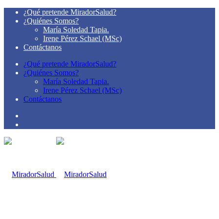
¿Qué pretende MiradorSalud?
¿Quiénes Somos?
María Soledad Tapia.
Irene Pérez Schael (MSc)
Contáctanos
¿Qué pretende MiradorSalud?
¿Quiénes Somos?
María Soledad Tapia.
Irene Pérez Schael (MSc)
Contáctanos