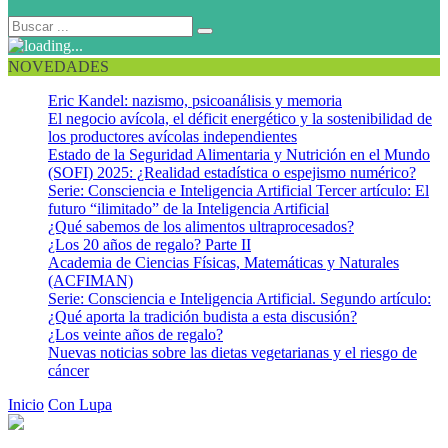
NOVEDADES
Eric Kandel: nazismo, psicoanálisis y memoria
El negocio avícola, el déficit energético y la sostenibilidad de
los productores avícolas independientes
Estado de la Seguridad Alimentaria y Nutrición en el Mundo
(SOFI) 2025: ¿Realidad estadística o espejismo numérico?
Serie: Consciencia e Inteligencia Artificial Tercer artículo: El
futuro “ilimitado” de la Inteligencia Artificial
¿Qué sabemos de los alimentos ultraprocesados?
¿Los 20 años de regalo? Parte II
Academia de Ciencias Físicas, Matemáticas y Naturales
(ACFIMAN)
Serie: Consciencia e Inteligencia Artificial. Segundo artículo:
¿Qué aporta la tradición budista a esta discusión?
¿Los veinte años de regalo?
Nuevas noticias sobre las dietas vegetarianas y el riesgo de
cáncer
Inicio
Con Lupa
La inactividad física, tan dañina como el cigarrillo