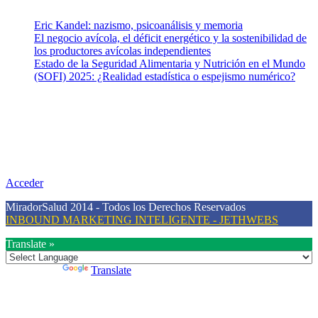
Eric Kandel: nazismo, psicoanálisis y memoria
El negocio avícola, el déficit energético y la sostenibilidad de
los productores avícolas independientes
Estado de la Seguridad Alimentaria y Nutrición en el Mundo
(SOFI) 2025: ¿Realidad estadística o espejismo numérico?
Nuestra misión
Nuestra misión primordial es estimular una actitud proactiva hacia
una vida saludable, como individuos y como sociedad, mediante la
difusión de información al día que promueva el desarrollo de una
mayor conciencia sobre la prevención en salud.
Acceder
MiradorSalud 2014 - Todos los Derechos Reservados
INBOUND MARKETING INTELIGENTE - JETHWEBS
Translate »
Powered by
Translate