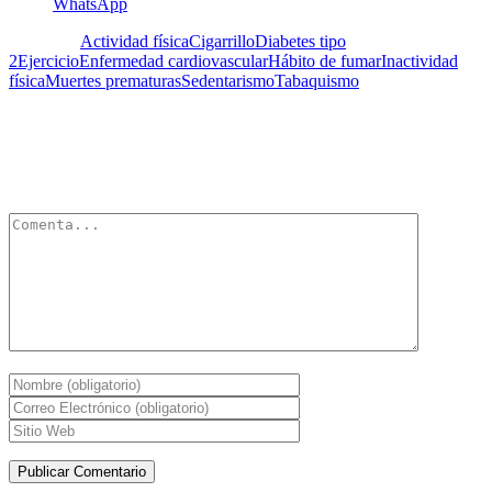
WhatsApp
Etiquetas:
Actividad física
Cigarrillo
Diabetes tipo
2
Ejercicio
Enfermedad cardiovascular
Hábito de fumar
Inactividad
física
Muertes prematuras
Sedentarismo
Tabaquismo
Deja un Comentario
Tu dirección de correo electrónico no será publicada.
Los campos
obligatorios están marcados con
*