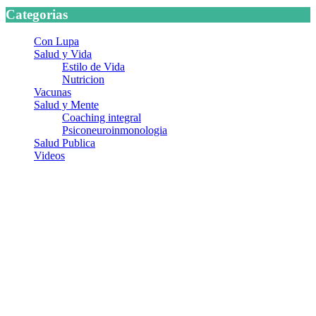
Categorias
Con Lupa
Salud y Vida
Estilo de Vida
Nutricion
Vacunas
Salud y Mente
Coaching integral
Psiconeuroinmonologia
Salud Publica
Videos
¿Quiénes somos?
Somos un equipo de investigadores, profesionales de la salud y
ramas afines y de la comunicación comprometidos con la promoción
de una salud responsable. El sitio web MiradorSalud cuenta con un
equipo de colaboradores con ética, sentido crítico y responsabilidad
para abordar los temas fundamentales de nuestra página: Salud y
Vida (estilo de vida y nutrición), Vacunas, Salud Pública y Salud
Mental.
Entradas recientes