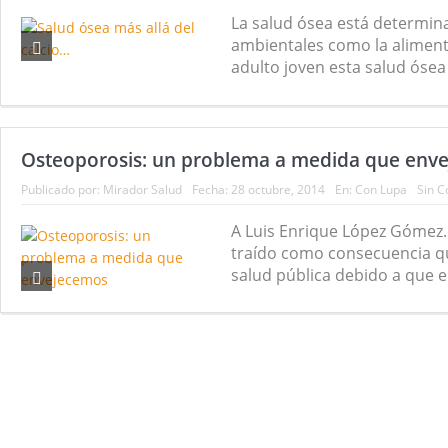
La salud ósea está determina
Nuevas noticias sobre las dietas vegetariana
ambientales como la alimentac
adulto joven esta salud ósea 
Osteoporosis: un problema a medida que env
Publicado por:
Mirador Salud
Fecha:
28 octubre, 2014
En:
Con Lupa
Sin C
A Luis Enrique López Gómez.
traído como consecuencia qu
salud pública debido a que el