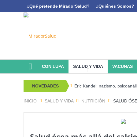
¿Qué pretende MiradorSalud?
¿Quiénes Somos?
CON LUPA
SALUD Y VIDA
VACUNAS
NOVEDADES
Eric Kandel: nazismo, psicoanál
Estado de la Seguridad Alimenta
INICIO
SALUD Y VIDA
NUTRICIÓN
SALUD ÓSE
Serie: Consciencia e Inteligencia Ar
¿Los 20 años de regalo? Parte I
Serie: Consciencia e Inteligencia
Salud ósea más allá del calci