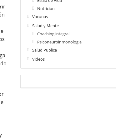
Estilo de Vida
rir
Nutricion
ón
Vacunas
Salud y Mente
de
Coaching integral
os
Psiconeuroinmonologia
Salud Publica
rga
Videos
ndo
or
ue
y