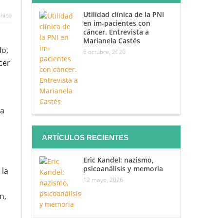
Utilidad clínica de la PNI
ónico
en im-pacientes con
cáncer. Entrevista a
Marianela Castés
do,
6 octubre, 2020
cer
 a
ARTÍCULOS RECIENTES
Eric Kandel: nazismo,
psicoanálisis y memoria
 la
12 mayo, 2026
n,