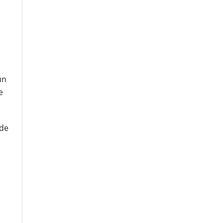
un
e
 de