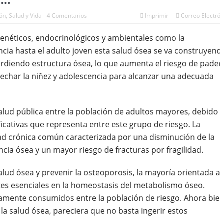
 vegetarianas y el riesgo de cáncer
ión
,
Salud y Vida
4 Comentarios
Imprimir
Correo Electr
genéticos, endocrinológicos y ambientales como la
fancia hasta el adulto joven esta salud ósea se va construyen
rdiendo estructura ósea, lo que aumenta el riesgo de pade
echar la niñez y adolescencia para alcanzar una adecuada
lud pública entre la población de adultos mayores, debido
ficativas que representa entre este grupo de riesgo. La
d crónica común caracterizada por una disminución de la
ncia ósea y un mayor riesgo de fracturas por fragilidad.
d ósea y prevenir la osteoporosis, la mayoría orientada a
ntes esenciales en la homeostasis del metabolismo óseo.
amente consumidos entre la población de riesgo. Ahora bie
la salud ósea, pareciera que no basta ingerir estos