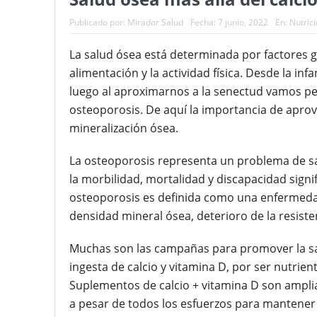
Nuevas noticias sobre las dietas
Publicado por:
Mirador Salud
Fecha:
7 junio, 2022
En:
Nutric
La salud ósea está determinada por factores 
alimentación y la actividad física. Desde la in
luego al aproximarnos a la senectud vamos pe
osteoporosis. De aquí la importancia de aprov
mineralización ósea.
La osteoporosis representa un problema de sa
la morbilidad, mortalidad y discapacidad signi
osteoporosis es definida como una enfermeda
densidad mineral ósea, deterioro de la resiste
Muchas son las campañas para promover la salu
ingesta de calcio y vitamina D, por ser nutrie
Suplementos de calcio + vitamina D son ampli
a pesar de todos los esfuerzos para mantener 