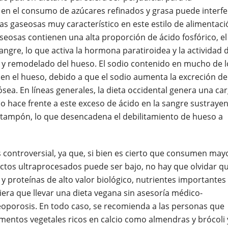
 en el consumo de azúcares refinados y grasa puede interfe
das gaseosas muy característico en este estilo de alimentaci
seosas contienen una alta proporción de ácido fosfórico, el
angre, lo que activa la hormona paratiroidea y la actividad 
n y remodelado del hueso. El sodio contenido en mucho de l
en el hueso, debido a que el sodio aumenta la excreción de
 ósea. En líneas generales, la dieta occidental genera una ca
o hace frente a este exceso de ácido en la sangre sustraye
o tampón, lo que desencadena el debilitamiento de hueso a
s controversial, ya que, si bien es cierto que consumen may
ctos ultraprocesados puede ser bajo, no hay que olvidar q
 y proteínas de alto valor biológico, nutrientes importantes
iera que llevar una dieta vegana sin asesoría médico-
eoporosis. En todo caso, se recomienda a las personas que
imentos vegetales ricos en calcio como almendras y brócoli 