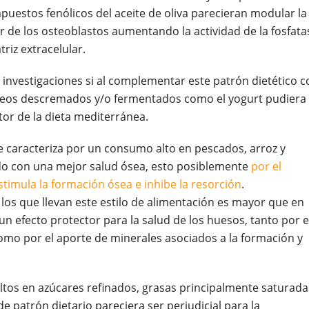
puestos fenólicos del aceite de oliva parecieran modular la
 de los osteoblastos aumentando la actividad de la fosfata
riz extracelular.
s investigaciones si al complementar este patrón dietético c
teos descremados y/o fermentados como el yogurt pudiera
tor de la dieta mediterránea.
se caracteriza por un consumo alto en pescados, arroz y
ado con una mejor salud ósea, esto posiblemente
por el
timula la formación ósea e inhibe la resorción
.
e los que llevan este estilo de alimentación es mayor que en
n efecto protector para la salud de los huesos, tanto por e
como por el aporte de minerales asociados a la formación y
altos en azúcares refinados, grasas principalmente saturada
e patrón dietario pareciera ser perjudicial para la