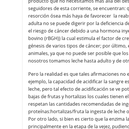
producto que no necesitamos más allá del dest
seguidores de esta corriente, se encuentran: q
resorción ósea más haya de favorecer la reabso
adulta no se puede digerir por la deficiencia
el riesgo de cáncer debido a una hormona in
bovino (rBGH)) la cual estimula el factor de cr
génesis de varios tipos de cáncer; por últim
animales, ya que no puede ser posible que l
nosotros tomamos leche hasta adulto y de otra 
Pero la realidad es que tales afirmaciones no 
ejemplo, la capacidad de acidificar la sangre e
leche, pero tal efecto de acidificación se ve p
bajas de frutas y hortalizas los cuales tienen el
respetan las cantidades recomendadas de inges
proteínas:hortalizas/fruta la ingesta de leche 
Por otro lado, si bien es cierto que la enzima 
principalmente en la etapa de la vejez, pudiend