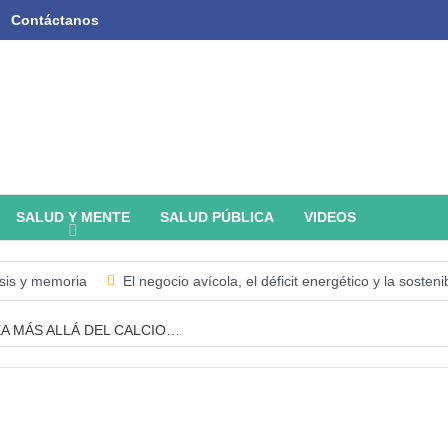
Contáctanos
SALUD Y MENTE
SALUD PÚBLICA
VIDEOS
isis y memoria
El negocio avícola, el déficit energético y la soste
ria y Nutrición en el Mundo (SOFI) 2025: ¿Realidad estadística o esp
A MÁS ALLÁ DEL CALCIO…
tificial Tercer artículo: El futuro “ilimitado” de la Inteligencia Artificial
I
Academia de Ciencias Físicas, Matemáticas y Naturales (ACFI
 Artificial. Segundo artículo: ¿Qué aporta la tradición budista a esta di
o…