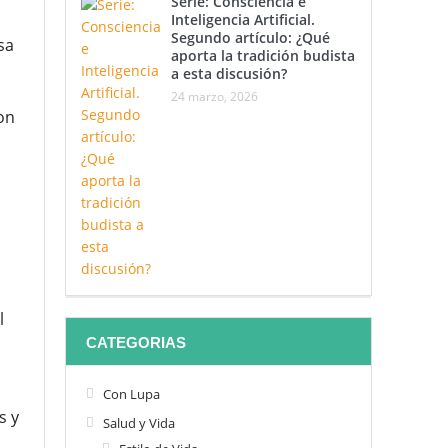
Serie: Consciencia e
Inteligencia Artificial.
Segundo artículo: ¿Qué
sa
aporta la tradición budista
a esta discusión?
24 marzo, 2026
on
l
CATEGORIAS
Con Lupa
s y
Salud y Vida