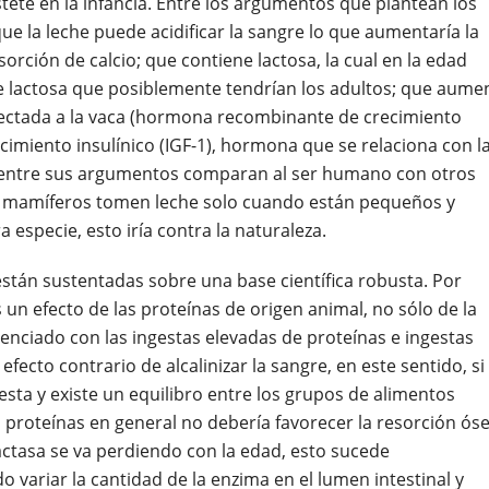
ete en la infancia. Entre los argumentos que plantean los
ue la leche puede acidificar la sangre lo que aumentaría la
rción de calcio; que contiene lactosa, la cual en la edad
 de lactosa que posiblemente tendrían los adultos; que aume
yectada a la vaca (hormona recombinante de crecimiento
ecimiento insulínico (IGF-1), hormona que se relaciona con l
o, entre sus argumentos comparan al ser humano con otros
os mamíferos tomen leche solo cuando están pequeños y
especie, esto iría contra la naturaleza.
están sustentadas sobre una base científica robusta. Por
s un efecto de las proteínas de origen animal, no sólo de la
otenciado con las ingestas elevadas de proteínas e ingestas
 efecto contrario de alcalinizar la sangre, en este sentido, si
ta y existe un equilibro entre los grupos de alimentos
o proteínas en general no debería favorecer la resorción óse
lactasa se va perdiendo con la edad, esto sucede
o variar la cantidad de la enzima en el lumen intestinal y