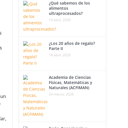
¿Qué sabemos de los
alimentos
ultraprocesados?
14 abril, 2026
s
¿Los 20 años de regalo?
s
Parte II
14 abril, 2026
Academia de Ciencias
Físicas, Matemáticas y
Naturales (ACFIMAN)
24 marzo, 2026
 un
e
ar,