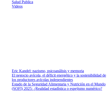
Salud Publica
Videos
¿Quiénes somos?
Somos un equipo de investigadores, profesionales de la salud y
ramas afines y de la comunicación comprometidos con la promoción
de una salud responsable. El sitio web MiradorSalud cuenta con un
equipo de colaboradores con ética, sentido crítico y responsabilidad
para abordar los temas fundamentales de nuestra página: Salud y
Vida (estilo de vida y nutrición), Vacunas, Salud Pública y Salud
Mental.
Entradas recientes
Eric Kandel: nazismo, psicoanálisis y memoria
El negocio avícola, el déficit energético y la sostenibilidad de
los productores avícolas independientes
Estado de la Seguridad Alimentaria y Nutrición en el Mundo
(SOFI) 2025: ¿Realidad estadística o espejismo numérico?
Nuestra misión
Nuestra misión primordial es estimular una actitud proactiva hacia