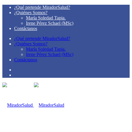
¿Qué pretende MiradorSalud?
¿Quiénes Somos?
María Soledad Tapia.
Irene Pérez Schael (MSc)
Contáctanos
¿Qué pretende MiradorSalud?
¿Quiénes Somos?
María Soledad Tapia.
Irene Pérez Schael (MSc)
Contáctanos