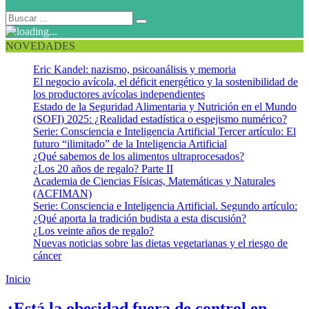
NOVEDADES
Eric Kandel: nazismo, psicoanálisis y memoria
El negocio avícola, el déficit energético y la sostenibilidad de
los productores avícolas independientes
Estado de la Seguridad Alimentaria y Nutrición en el Mundo
(SOFI) 2025: ¿Realidad estadística o espejismo numérico?
Serie: Consciencia e Inteligencia Artificial Tercer artículo: El
futuro “ilimitado” de la Inteligencia Artificial
¿Qué sabemos de los alimentos ultraprocesados?
¿Los 20 años de regalo? Parte II
Academia de Ciencias Físicas, Matemáticas y Naturales
(ACFIMAN)
Serie: Consciencia e Inteligencia Artificial. Segundo artículo:
¿Qué aporta la tradición budista a esta discusión?
¿Los veinte años de regalo?
Nuevas noticias sobre las dietas vegetarianas y el riesgo de
cáncer
Inicio
Prevalencia obesidad y sobrepeso
¿Está la obesidad fuera de control en