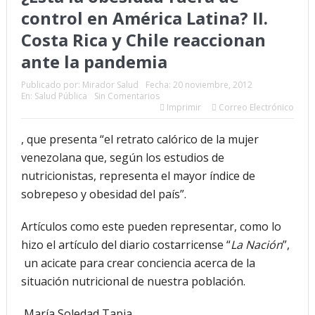
control en América Latina? II.
Costa Rica y Chile reaccionan
ante la pandemia
Publicado por:
Mirador Salud
Fecha:
20 noviembre, 2012
En:
Salud Pública
Sin Comentarios
Imprimir
Correo Electrónico
, que presenta “el retrato calórico de la mujer
venezolana que, según los estudios de
nutricionistas, representa el mayor índice de
sobrepeso y obesidad del país”.
Artículos como este pueden representar, como lo
hizo el artículo del diario costarricense “
La Nación
”,
un acicate para crear conciencia acerca de la
situación nutricional de nuestra población.
María Soledad Tapia