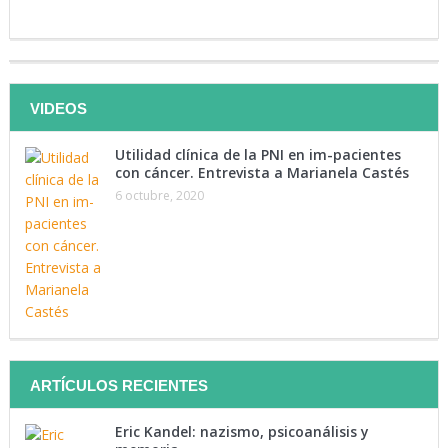
Te invitamos a ser parte de
VIDEOS
nuestra lista de contactos
Utilidad clínica de la PNI en im-pacientes
Tenemos como objetivo mantenerte instruido. Suscríbete a
con cáncer. Entrevista a Marianela Castés
nuestra lista y recibe directamente en tu correo lo último en
6 octubre, 2020
materia de salud.
Suscríbete Ahora
ARTÍCULOS RECIENTES
Eric Kandel: nazismo, psicoanálisis y