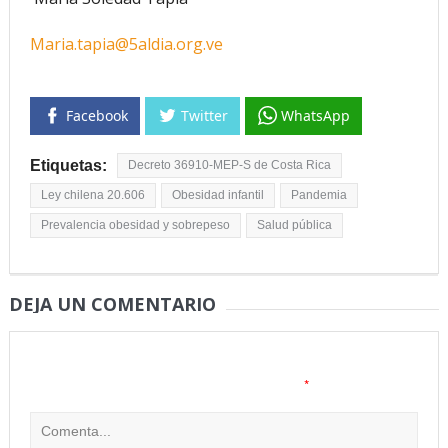
Maria.tapia@5aldia.org.ve
Facebook
Twitter
WhatsApp
Etiquetas:
Decreto 36910-MEP-S de Costa Rica
Ley chilena 20.606
Obesidad infantil
Pandemia
Prevalencia obesidad y sobrepeso
Salud pública
DEJA UN COMENTARIO
Tu dirección de correo electrónico no será publicada.
Los
*
campos obligatorios están marcados con