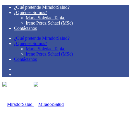
¿Qué pretende MiradorSalud?
¿Quiénes Somos?
María Soledad Tapia.
Irene Pérez Schael (MSc)
Contáctanos
¿Qué pretende MiradorSalud?
¿Quiénes Somos?
María Soledad Tapia.
Irene Pérez Schael (MSc)
Contáctanos