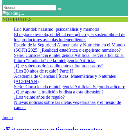
NOVEDADES
Eric Kandel: nazismo, psicoanálisis y memoria
El negocio avícola, el déficit energético y la sostenibilidad de
los productores avícolas independientes
Estado de la Seguridad Alimentaria y Nutrición en el Mundo
(SOFI) 2025: ¿Realidad estadística o espejismo numérico?
Serie: Consciencia e Inteligencia Artificial Tercer artículo: El
futuro “ilimitado” de la Inteligencia Artificial
¿Qué sabemos de los alimentos ultraprocesados?
¿Los 20 años de regalo? Parte II
Academia de Ciencias Físicas, Matemáticas y Naturales
(ACFIMAN)
Serie: Consciencia e Inteligencia Artificial. Segundo artículo:
¿Qué aporta la tradición budista a esta discusión?
¿Los veinte años de regalo?
Nuevas noticias sobre las dietas vegetarianas y el riesgo de
cáncer
Inicio
Procrastinación
¿Estamos procrastinando nuestra