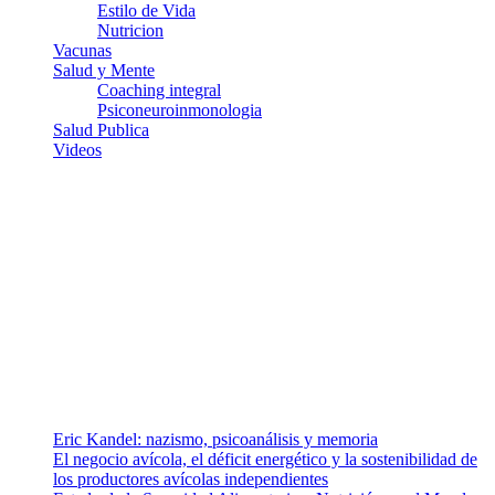
Estilo de Vida
Nutricion
Vacunas
Salud y Mente
Coaching integral
Psiconeuroinmonologia
Salud Publica
Videos
¿Quiénes somos?
Somos un equipo de investigadores, profesionales de la salud y
ramas afines y de la comunicación comprometidos con la promoción
de una salud responsable. El sitio web MiradorSalud cuenta con un
equipo de colaboradores con ética, sentido crítico y responsabilidad
para abordar los temas fundamentales de nuestra página: Salud y
Vida (estilo de vida y nutrición), Vacunas, Salud Pública y Salud
Mental.
Entradas recientes
Eric Kandel: nazismo, psicoanálisis y memoria
El negocio avícola, el déficit energético y la sostenibilidad de
los productores avícolas independientes