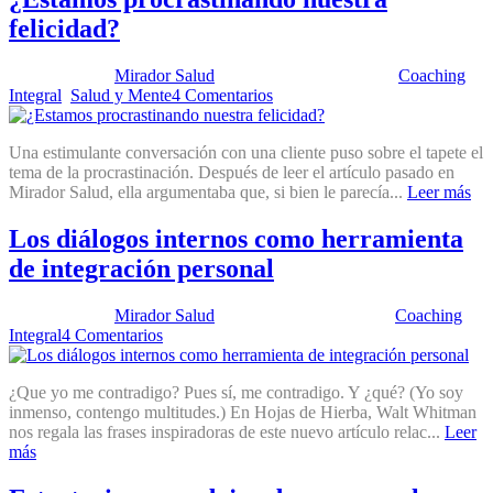
felicidad?
Publicado por:
Mirador Salud
Fecha:
23 mayo, 2023
En:
Coaching
Integral
,
Salud y Mente
4 Comentarios
Una estimulante conversación con una cliente puso sobre el tapete el
tema de la procrastinación. Después de leer el artículo pasado en
Mirador Salud, ella argumentaba que, si bien le parecía...
Leer más
Los diálogos internos como herramienta
de integración personal
Publicado por:
Mirador Salud
Fecha:
30 junio, 2015
En:
Coaching
Integral
4 Comentarios
¿Que yo me contradigo? Pues sí, me contradigo. Y ¿qué? (Yo soy
inmenso, contengo multitudes.) En Hojas de Hierba, Walt Whitman
nos regala las frases inspiradoras de este nuevo artículo relac...
Leer
más