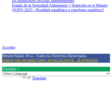
los productores avícolas independientes
Estado de la Seguridad Alimentaria y Nutrición en el Mundo
(SOFI) 2025: ¿Realidad estadística o espejismo numérico?
Nuestra misión
Nuestra misión primordial es estimular una actitud proactiva hacia
una vida saludable, como individuos y como sociedad, mediante la
difusión de información al día que promueva el desarrollo de una
mayor conciencia sobre la prevención en salud.
Acceder
MiradorSalud 2014 - Todos los Derechos Reservados
INBOUND MARKETING INTELIGENTE - JETHWEBS
Translate »
Powered by
Translate