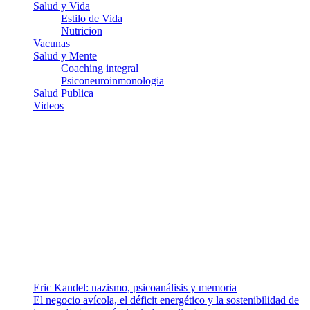
Salud y Vida
Estilo de Vida
Nutricion
Vacunas
Salud y Mente
Coaching integral
Psiconeuroinmonologia
Salud Publica
Videos
¿Quiénes somos?
Somos un equipo de investigadores, profesionales de la salud y
ramas afines y de la comunicación comprometidos con la promoción
de una salud responsable. El sitio web MiradorSalud cuenta con un
equipo de colaboradores con ética, sentido crítico y responsabilidad
para abordar los temas fundamentales de nuestra página: Salud y
Vida (estilo de vida y nutrición), Vacunas, Salud Pública y Salud
Mental.
Entradas recientes
Eric Kandel: nazismo, psicoanálisis y memoria
El negocio avícola, el déficit energético y la sostenibilidad de