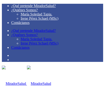
¿Qué pretende MiradorSalud?
¿Quiénes Somos?
María Soledad Tapia.
Irene Pérez Schael (MSc)
Contáctanos
¿Qué pretende MiradorSalud?
¿Quiénes Somos?
María Soledad Tapia.
Irene Pérez Schael (MSc)
Contáctanos