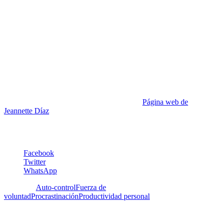
Jeannette Díaz es Doctora en Educación de la Universidad de
Massachusetts, Amherst, Profesora Titular Jubilada de la Facultad de
Arquitectura de la Universidad Central de Venezuela. Durante sus
28 años como docente, Coordinadora Académica y Coordinadora de
Investigación disfrutó siendo mentora y coach de estudiantes y
profesores apoyándolos en el desarrollo de sus habilidades creativas
y progreso en sus carreras docentes. Formalizó esta área de interés
cursando estudios y obteniendo la Certificación como Integral
Master Coach® de Integral Coaching Canada. Es miembro de la
Federación Internacional de Coaches (PCC). Actualmente trabaja
como coach, ayudando a sus clientes en el logro de transiciones
exitosas en el ámbito personal o profesional.
Página web de
Jeannette Díaz
Facebook
Twitter
WhatsApp
Etiquetas:
Auto-control
Fuerza de
voluntad
Procrastinación
Productividad personal
Deja un Comentario