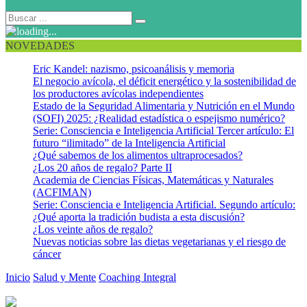
NOVEDADES
Eric Kandel: nazismo, psicoanálisis y memoria
El negocio avícola, el déficit energético y la sostenibilidad de
los productores avícolas independientes
Estado de la Seguridad Alimentaria y Nutrición en el Mundo
(SOFI) 2025: ¿Realidad estadística o espejismo numérico?
Serie: Consciencia e Inteligencia Artificial Tercer artículo: El
futuro “ilimitado” de la Inteligencia Artificial
¿Qué sabemos de los alimentos ultraprocesados?
¿Los 20 años de regalo? Parte II
Academia de Ciencias Físicas, Matemáticas y Naturales
(ACFIMAN)
Serie: Consciencia e Inteligencia Artificial. Segundo artículo:
¿Qué aporta la tradición budista a esta discusión?
¿Los veinte años de regalo?
Nuevas noticias sobre las dietas vegetarianas y el riesgo de
cáncer
Inicio
Salud y Mente
Coaching Integral
Estrategias para dejar de
posponer los eternos pendientes