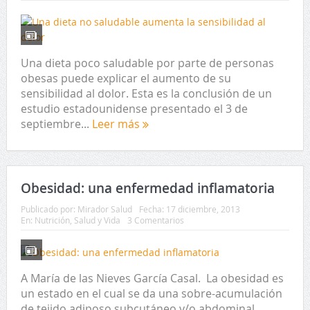
Una dieta poco saludable por parte de personas
obesas puede explicar el aumento de su
sensibilidad al dolor. Esta es la conclusión de un
estudio estadounidense presentado el 3 de
septiembre...
Leer más
Obesidad: una enfermedad inflamatoria
Publicado por:
Mirador Salud
Fecha:
17 diciembre, 2013
En:
Nutrición
,
Salud y Vida
3 Comentarios
A María de las Nieves García Casal. La obesidad es
un estado en el cual se da una sobre-acumulación
de tejido adiposo subcutáneo y/o abdominal.