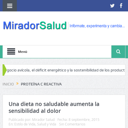
Menú
gocio avícola, el déficit energético y la sostenibilidad de los productores
o de cáncer
INICIO
PROTEÍNA C REACTIVA
Una dieta no saludable aumenta la
sensibilidad al dolor
Publicado por:
Mirador Salud
Fecha:
8 septiembre, 2015
En:
Estilo de Vida
,
Salud y Vida
Sin Comentarios