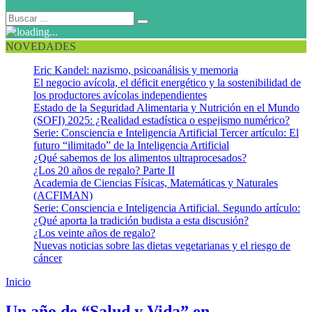
NOVEDADES
Eric Kandel: nazismo, psicoanálisis y memoria
El negocio avícola, el déficit energético y la sostenibilidad de
los productores avícolas independientes
Estado de la Seguridad Alimentaria y Nutrición en el Mundo
(SOFI) 2025: ¿Realidad estadística o espejismo numérico?
Serie: Consciencia e Inteligencia Artificial Tercer artículo: El
futuro “ilimitado” de la Inteligencia Artificial
¿Qué sabemos de los alimentos ultraprocesados?
¿Los 20 años de regalo? Parte II
Academia de Ciencias Físicas, Matemáticas y Naturales
(ACFIMAN)
Serie: Consciencia e Inteligencia Artificial. Segundo artículo:
¿Qué aporta la tradición budista a esta discusión?
¿Los veinte años de regalo?
Nuevas noticias sobre las dietas vegetarianas y el riesgo de
cáncer
Inicio
Régimen alimentario
Un año de “Salud y Vida” en