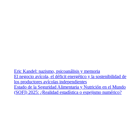
¿Quiénes somos?
Somos un equipo de investigadores, profesionales de la salud y
ramas afines y de la comunicación comprometidos con la promoción
de una salud responsable. El sitio web MiradorSalud cuenta con un
equipo de colaboradores con ética, sentido crítico y responsabilidad
para abordar los temas fundamentales de nuestra página: Salud y
Vida (estilo de vida y nutrición), Vacunas, Salud Pública y Salud
Mental.
Entradas recientes
Eric Kandel: nazismo, psicoanálisis y memoria
El negocio avícola, el déficit energético y la sostenibilidad de
los productores avícolas independientes
Estado de la Seguridad Alimentaria y Nutrición en el Mundo
(SOFI) 2025: ¿Realidad estadística o espejismo numérico?
Nuestra misión
Nuestra misión primordial es estimular una actitud proactiva hacia
una vida saludable, como individuos y como sociedad, mediante la
difusión de información al día que promueva el desarrollo de una
mayor conciencia sobre la prevención en salud.