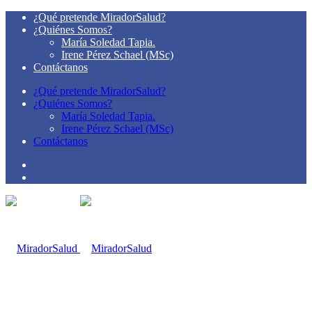
¿Qué pretende MiradorSalud?
¿Quiénes Somos?
María Soledad Tapia.
Irene Pérez Schael (MSc)
Contáctanos
¿Qué pretende MiradorSalud?
¿Quiénes Somos?
María Soledad Tapia.
Irene Pérez Schael (MSc)
Contáctanos