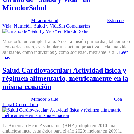
MiradorSalud
Publicado por:
Mirador Salud
Fecha:
5 marzo, 2013
En:
Estilo de
Vida
,
Nutrición
,
Salud y Vida
Sin Comentarios
MiradorSalud cumple 1 año. Nuestra misión primordial, tal como lo
hemos declarado, es estimular una actitud proactiva hacia una vida
saludable, como individuos y como sociedad, mediante la d...
Leer
más
Salud Cardiovascular: Actividad física y
régimen alimentario, métricamente en la
misma ecuación
Publicado por:
Mirador Salud
Fecha:
1 diciembre, 2012
En:
Con
Lupa
1 Comentario
La American Heart Association (AHA) adoptó en 2010 una
ambiciosa meta estratégica para el año 2020: mejorar en 20% la